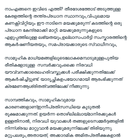
നാംഎങ്ങനെ ഇവിടെ എത്തി? തീരദേശത്തോട് അടുത്തുള്ള
കേരളത്തിന്റെ തന്ത്രപ്രധാന സ്ഥാനവും,വിപുലമായ
കണക്റ്റിവിറ്റിയും ഈ നാടിനെ മയക്കുമരുന്ന് കടത്തിന്റെ ഒരു
പ്രധാന കേന്ദ്രമാക്കി മാറ്റി. മയക്കുമരുന്നുകളുടെ
എളുപ്പത്തിലുള്ള ലഭ്യതയും,ഉല്ലാസപാർട്ടി സംസ്കാരത്തിന്റെ
ആകർഷണീയതയും, സമപ്രായക്കാരുടെ സ്വാധീനവും,
സാമൂഹിക മാധ്യമങ്ങളിലൂടെലോകമെമ്പാടുമുള്ളപുതിയ
രീതികളോടുള്ള സമ്പർക്കവുംഒക്കെ നിരവധി
യൗവ്വനക്കാരെലഹരിവസ്തുക്കൾ പരീക്ഷിക്കുന്നതിലേക്ക്
ആകർഷിച്ചിട്ടുണ്ട്. യാദൃച്ഛികഉപയോഗമായി ആരംഭിക്കുന്നത്
ക്രമേണആശ്രിതത്വത്തിലേക്ക് നീങ്ങുന്നു.
സാമ്പത്തികവും, സാമൂഹികവുമായ
കാരണങ്ങളാണ്ഇന്നീപ്രതിസന്ധിയെ കൂടുതൽ
രൂക്ഷമാക്കുന്നത്. ഉയർന്ന തൊഴിലില്ലായ്മാനിരക്കുകൾ
ഉള്ളതിനാൽ, നിരവധി യുവാക്കൾ തങ്ങളുടെസമ്മർദ്ദങ്ങളിൽ
നിന്ന്ശ്രദ്ധ മാറ്റുവാൻ മയക്കുമരുന്നിലേക്ക് തിരിയുന്നു.
മറ്റുപലരും,അതായത്, അക്കാദമിക അമിതപ്രതീക്ഷകളാൽ