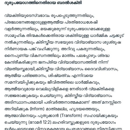
ദുരുപയോഗത്തിനെതിരായ ബദൽശക്തി
വ്യക്തിയുടെസ്വഭാവം രൂപപ്പെടുത്തുന്നതിലും,
പ്രലോഭനങ്ങളോടുള്ളആത്മീയ പ്രതിരോധശേഷി
വളർത്തുന്നതിലും, മയക്കുമരുന്ന് ദുരുപയോഗമടക്കമുള്ള
സാമൂഹിക തിന്മകൾക്കെതിരായ ശക്തിയുള്ള ധാർമ്മിക ചട്ടക്കൂട്
നൽകുന്നതിലും ക്രിസ്തീയ സഭയുടെ വിദ്യാഭ്യാസ ശുശ്രൂഷ
നിർണായക പങ്ക് വഹിക്കുന്നു. അറിവു പകരുന്നതിലും,
നൈപുണ്യ വികസനത്തിലും മാത്രം പലപ്പോഴും ശ്രദ്ധ
കേന്ദ്രീകരിക്കുന്ന ജനപ്രിയ വിദ്യാഭ്യാസത്തിൽ നിന്ന്
വ്യത്യസ്തമായി,ക്രിസ്തീയ വിദ്യാഭ്യാസം ദൈവവിശ്വാസം,
ആത്മീയ പരിജ്ഞാനം, ശിഷ്യത്വം എന്നിവയെ
സമന്വയിപ്പിക്കുകയും ജീവിതത്തിലെ ധാർമ്മികവും,
ആത്മീയവുമായ വെല്ലുവിളികളെ നേരിടാൻ വ്യക്തികളെ
സജ്ജരാക്കുകയും ചെയ്യുന്നു. ക്രിസ്തീയ വിദ്യാഭ്യാസം
അടിസ്ഥാനപരമായി പരിവർത്തനാത്മകമാണ് അത് മനസ്സിനെ
അറിയിക്കുക (Inform) മാത്രമല്ല, ഹൃദയത്തെയും,
ആത്മാവിനെയും പുതുക്കാൻ (Transform) സഹായിക്കുകയും
ചെയ്യുന്നു (റോമർ 12:2).ലഹരിവസ്തുക്കളുടെ ദുരുപയോഗം
ഉൾപ്പെടെയുള്ള വിനാശകരമായ പെരുമാറ്റങ്ങളെ നിരസിക്കുന്ന