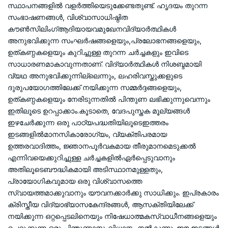
സ്ഥാപനങ്ങളിൽ വളർത്തിയെടുക്കേണ്ടതുണ്ട്. ഹൃദയം തുറന്ന
സംഭാഷണങ്ങൾ, വിശ്വാസാധിഷ്ഠിത
കൗൺസിലിംഗ്ആദിയായവമുഖേനവിദ്യാർത്ഥികൾ
അനുഭവിക്കുന്ന സംഘർഷങ്ങളെയും,പ്രലോഭനങ്ങളെയും,
ഉത്കണ്ഠകളെയും കുറിച്ചുള്ള തുറന്ന ചർച്ചകളും ഇവിടെ
സാധാരണമാകാവുന്നതാണ്. വിദ്യാർത്ഥികൾ നിശബ്ദമായി
വ്യഥ അനുഭവിക്കുന്നില്ലെന്നും, ലഹരിവസ്തുക്കളുടെ
ദുരുപയോഗത്തിലേക്ക് നയിക്കുന്ന സമ്മർദ്ദങ്ങളെയും,
ഉത്കണ്ഠകളെയും നേരിടുന്നതിൽ പിന്തുണ ലഭിക്കുന്നുവെന്നും
ഇതിലൂടെ ഉറപ്പാക്കാം.കൂടാതെ, വേദപുസ്തക മൂല്യങ്ങൾ
ഇഴചേർക്കുന്ന ഒരു പാഠ്യപദ്ധതിയിലൂടെഇത്തരം
ഇടങ്ങളിൽമാനസികാരോഗ്യം, വ്യക്തിപരമായ
ഉത്തരവാദിത്തം, ജ്ഞാനപൂർവകമായ തീരുമാനമെടുക്കൽ
എന്നിവയെക്കുറിച്ചുള്ള ചർച്ചകളിൽഏർപ്പെടുവാനും
അതിലൂടെബൗദ്ധികമായി അടിസ്ഥാനമുള്ളതും,
പ്രായോഗികവുമായ ഒരു വിശ്വാസത്തെ
സ്വായത്തമാക്കുവാനും യൗവനക്കാർക്കു സാധിക്കും. ഇപ്രകാരം
ക്രിസ്തീയ വിദ്യാഭ്യാസകേന്ദ്രങ്ങൾ, ആസക്തിയിലേക്ക്
നയിക്കുന്ന ഒറ്റപ്പെടലിനെയും നിഷേധാത്മകസ്വാധീനങ്ങളെയും
ചെറുക്കുന്ന ഒരു പിന്തുണാസംവിധാനം നൽകുന്നു. ഈ ഇടങ്ങൾ