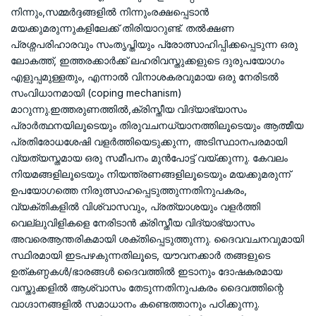
നിന്നും,സമ്മർദ്ദങ്ങളിൽ നിന്നുംരക്ഷപ്പെടാൻ
മയക്കുമരുന്നുകളിലേക്ക് തിരിയാറുണ്ട്. തൽക്ഷണ
പ്രശ്നപരിഹാരവും സംതൃപ്തിയും പ്രോത്സാഹിപ്പിക്കപ്പെടുന്ന ഒരു
ലോകത്ത്, ഇത്തരക്കാർക്ക് ലഹരിവസ്തുക്കളുടെ ദുരുപയോഗം
എളുപ്പമുള്ളതും, എന്നാൽ വിനാശകരവുമായ ഒരു നേരിടൽ
സംവിധാനമായി (coping mechanism)
മാറുന്നു.ഇത്തരുണത്തിൽ,ക്രിസ്തീയ വിദ്യാഭ്യാസം
പ്രാർത്ഥനയിലൂടെയും തിരുവചനധ്യാനത്തിലൂടെയും ആത്മീയ
പ്രതിരോധശേഷി വളർത്തിയെടുക്കുന്ന, അടിസ്ഥാനപരമായി
വ്യത്യസ്തമായ ഒരു സമീപനം മുൻപോട്ട് വയ്ക്കുന്നു. കേവലം
നിയമങ്ങളിലൂടെയും നിയന്ത്രണങ്ങളിലൂടെയും മയക്കുമരുന്ന്
ഉപയോഗത്തെ നിരുത്സാഹപ്പെടുത്തുന്നതിനുപകരം,
വ്യക്തികളിൽ വിശ്വാസവും, പ്രത്യാശയും വളർത്തി
വെല്ലുവിളികളെ നേരിടാൻ ക്രിസ്തീയ വിദ്യാഭ്യാസം
അവരെആന്തരികമായി ശക്തിപ്പെടുത്തുന്നു. ദൈവവചനവുമായി
സ്ഥിരമായി ഇടപഴകുന്നതിലൂടെ, യൗവനക്കാർ തങ്ങളുടെ
ഉത്കണ്ഠകൾ/ഭാരങ്ങൾ ദൈവത്തിൽ ഇടാനും ദോഷകരമായ
വസ്തുക്കളിൽ ആശ്വാസം തേടുന്നതിനുപകരം ദൈവത്തിന്റെ
വാഗ്ദാനങ്ങളിൽ സമാധാനം കണ്ടെത്താനും പഠിക്കുന്നു.