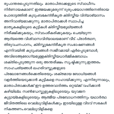
രൂപാന്തരപ്പെടുന്നതിലും മാതാപിതാക്കളുടെ സ്വാധീനം
നിർണായകമാണ്. ഇത്മയക്കുമരുന്ന് ദുരുപയോഗത്തിനെതിരായ
പോരാട്ടത്തിൽ കുടുംബകേന്ദ്രീകൃത ക്രിസ്തീയ വിദ്യാഭ്യാസം
അനിവാര്യമാക്കുന്നു. മാതാപിതാക്കൾ സ്ഥാപിച്ച
മാതൃകകളിലൂടെ കുട്ടികൾ ക്രിസ്തീയമൂല്യങ്ങൾ
നിരീക്ഷിക്കുകയും, സ്വാംശീകരിക്കുകയും ചെയ്യുന്ന
ആദ്യത്തെ വിശ്വാസവിദ്യാലയമാണ് വീട്. പ്രാർത്ഥന,
തിരുവചനപഠനം, ക്രിസ്തുകേന്ദ്രീകൃത സംഭാഷണങ്ങൾ
എന്നിവയിൽ കുടുംബങ്ങൾ സജീവമായി ഏർപ്പെടുമ്പോൾ,
അവിടെആരോഗ്യമുള്ളക്രിസ്തീയധാർമ്മികബോധം
ശക്തിപ്പെടുത്തുന്ന ഒരു അന്തരീക്ഷം സൃഷ്ടിക്കുന്നു.ഇത്തരം
സാഹചര്യങ്ങൾ ലഹരിവസ്തുക്കളുടെ
പ്രലോഭനങ്ങൾക്കെതിരെയും ശക്തമായ ബോധ്യങ്ങൾ
വളർത്തിയെടുക്കാൻ കുട്ടികളെ സഹായിക്കുന്നു. എന്നിരുന്നാലും,
മാതാപിതാക്കൾക്ക് ഈ ഉത്തരവാദിത്തം ഒറ്റയ്ക്ക് വഹിക്കാൻ
കഴിയില്ല. സൺഡേസ്കൂളുകളിലൂടെയും യുവജന
കൂട്ടായ്മകളിലൂടെയും ആത്മീയ പ്രബോധനത്തിനും യഥാർത്ഥ
ജീവിതത്തിലെ വെല്ലുവിളികൾക്കും ഇടയിലുള്ള വിടവ് സഭകൾ
നികത്തണം.വെല്ലുവിളികളെ