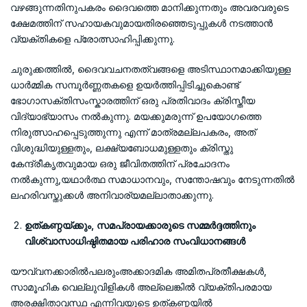
വഴങ്ങുന്നതിനുപകരം ദൈവത്തെ മാനിക്കുന്നതും അവരവരുടെ
ക്ഷേമത്തിന് സഹായകവുമായതിരഞ്ഞെടുപ്പുകൾ നടത്താൻ
വ്യക്തികളെ പ്രോത്സാഹിപ്പിക്കുന്നു.
ചുരുക്കത്തിൽ, ദൈവവചനതത്വങ്ങളെ അടിസ്ഥാനമാക്കിയുള്ള
ധാർമ്മിക സമ്പൂർണ്ണതകളെ ഉയർത്തിപ്പിടിച്ചുകൊണ്ട്
ഭോഗാസക്തിസംസ്കാരത്തിന് ഒരു പ്രതിവാദം ക്രിസ്തീയ
വിദ്യാഭ്യാസം നൽകുന്നു. മയക്കുമരുന്ന് ഉപയോഗത്തെ
നിരുത്സാഹപ്പെടുത്തുന്നു എന്ന് മാത്രമല്ലപകരം, അത്
വിശുദ്ധിയുള്ളതും, ലക്ഷ്യബോധമുള്ളതും ക്രിസ്തു
കേന്ദ്രീകൃതവുമായ ഒരു ജീവിതത്തിന് പ്രചോദനം
നൽകുന്നു,യഥാർത്ഥ സമാധാനവും, സന്തോഷവും നേടുന്നതിൽ
ലഹരിവസ്തുക്കൾ അനിവാര്യമല്ലാതാക്കുന്നു.
ഉത്കണ്ഠയ്ക്കും
,
സമപ്രായക്കാരുടെ സമ്മർദ്ദത്തിനും
വിശ്വാസാധിഷ്ഠിതമായ പരിഹാര സംവിധാനങ്ങൾ
യൗവ്വനക്കാരിൽപലരുംഅക്കാദമിക അമിതപ്രതീക്ഷകൾ,
സാമൂഹിക വെല്ലുവിളികൾ അല്ലെങ്കിൽ വ്യക്തിപരമായ
അരക്ഷിതാവസ്ഥ എന്നിവയുടെ ഉത്കണ്ഠയിൽ