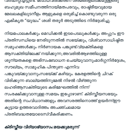
വർദ്ധിപ്പിച്ചിട്ടുണ്ട്. ബോധവൽക്കരണ ശ്രമങ്ങളലടക്കമുള്ളഒരു
ബഹുമുഖ സമീപനത്തിനായിമതപരവും, രാഷ്ട്രീയവുമായ
മേഖലകളിലുടനീളം ആളുകളെ ഒരുമിച്ച് കൊണ്ടുവരുന്ന ഒരു
ഏകീകൃത “യുദ്ധം” ശശി തരൂർ അടുത്തിടെ നിർദ്ദേശിച്ചു.
നിയമപാലകർക്കും മെഡിക്കൽ ഇടപെടലുകൾക്കും അപ്പുറം ഈ
പ്രതിസന്ധിയെ നേരിടുന്നതിൽ സഭയ്ക്കും, വിശ്വാസാധിഷ്ഠിത
സമൂഹങ്ങൾക്കും നിർണായക പങ്കുണ്ട്.വ്യക്തികളെ
ആസക്തിയിലേക്ക് നയിക്കുന്ന,അവരിൽആഴത്തിലുള്ള
ശൂന്യതകളെ അഭിസംബോധന ചെയ്യുവാനുംമാർഗ്ഗനിർദ്ദേശം,
സൗഖ്യം, സാമൂഹിക പിന്തുണ എന്നിവ
പങ്കുവയ്ക്കുവാനുംസഭയ്ക്ക് കഴിയും. കേരളത്തിന്റെ ചിറക്
വിരിക്കുന്ന ബാല്യത്തിനുമേൽ നിഴൽ വീഴ്‌ത്തുന്ന
ലഹരിആസക്തിയുടെ കരിമേഘത്തിൽ നിന്ന്
സംരക്ഷിക്കുവാനുള്ള സമയം ഇപ്പോഴാണ്. ക്രിസ്തീയസഭയും
അതിന്റെ സംവിധാനങ്ങളും അവസരത്തിനൊത്ത് ഉയർന്ന്ഈ
കൂട്ടായ ഉത്തരവാദിത്തം അചഞ്ചലമായ
പ്രതിബദ്ധതയോടെസ്വീകരിക്കണം.
ക്രിസ്തീയ വിദ്യാഭ്യാസം:മയക്കുമരുന്ന്