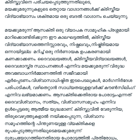
ക്രിസ്തുവിനെ പരിചയപ്പെടുത്തുന്നതിലൂടെ,
മയക്കുമരുന്നുകളുടെ തെറ്റായ വാഗ്ദാനങ്ങൾക്ക് ക്രിസ്തീയ
വിദ്യാഭ്യാസം ശക്തമായ ഒരു ബദൽ വാഗ്ദാനം ചെയ്യുന്നു.
മയക്കുമരുന്ന് ആസക്തി ഒരു വ്യാപക സാമൂഹിക പ്രശ്നമായി
മാറിക്കൊണ്ടിരിക്കുന്ന ഈ കാലഘട്ടത്തിൽ, ക്രിസ്തീയ
വിദ്യാഭ്യാസത്തെനിസ്സാരവും, നിഷ്ഫലവും,നിഷ്ക്രിയമായ
ഒന്നായിട്ടല്ല മറിച്ച് ഒരു നിർണായക ഉപകരണമായി
കണക്കാക്കണം. ദൈവാലയങ്ങൾ, ക്രിസ്തീയവിദ്യാലയങ്ങൾ,
ദൈവശാസ്ത്ര സ്ഥാപനങ്ങൾ എന്നിവ മയക്കുമരുന്ന് വിരുദ്ധ
അവബോധനിർമ്മാണത്തിൽ സജീവമായി
ഏർപ്പെടണം.വിശ്വാസാധിഷ്ഠിത ഇടപെടലുകൾ, മാർഗനിർദേശ
പരിപാടികൾ, വഴിതെറ്റാൻ സാധ്യതയുളളവർക്ക് കൗൺസിലിംഗ്
എന്നിവ ലഭ്യമാക്കണം. ആസക്തിക്കെതിരായ പോരാട്ടംഎന്നത്
ദൈവവിശ്വാസം, സത്യം, വിശ്വാസസമൂഹം എന്നിവ
ഉൾപ്പെട്ടഒരു ആത്മീയ യുദ്ധമാണ്. ക്രിസ്തുവിൽ വേരൂന്നിയ,
തിരുവെഴുത്തുകളാൽ നയിക്കപ്പെടുന്ന, വിശ്വാസ
സമൂഹത്തിന്റെ പിന്തുണയുള്ള വ്യക്തികളെ
രൂപപ്പെടുത്തുന്നതിലൂടെമയക്കുമരുന്ന്
ദുരുപയോഗത്തിനെതിരായ പോരാട്ടത്തിൽ പ്രതിരോധം,