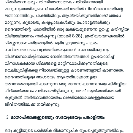
പ്രാർത്ഥന ഒരു പരിവർത്തനാത്മക പരിശീലനമായി
മാറുന്നു.അതിലൂടെസ്വാശ്രയത്വത്തിൽ നിന്ന് ദൈവത്തിന്റെ
ജ്ഞാനത്തിലും, ശക്തിയിലും ആശ്രയിക്കുന്നതിലേക്ക് ശ്രദ്ധ
മാറ്റുന്നു. കൂടാതെ, കഷ്ടപ്പാടുകൾക്കും പോരാട്ടങ്ങൾക്കും
ദൈവത്തിന്റെ പദ്ധതിയിൽ ഒരു ലക്ഷ്യമുണ്ടെന്ന ഉറപ്പു ക്രിസ്തീയ
വിദ്യാഭ്യാസം നൽകുന്നു (റോമർ 8:28), ഇത് യൗവനക്കാരിൽ
പ്രശ്നസാഹചര്യങ്ങളിൽ ഒളിച്ചോട്ടത്തിനു പകരം
സ്ഥിരോത്സാഹം വളർത്തിയെടുക്കാൻ സഹായിക്കുന്നു.
വിശ്വാസാധിഷ്ഠിതമായ നേരിടൽതന്ത്രങ്ങൾ ഉപയോഗിച്ച്
വിനാശകരമായ ശീലങ്ങളെ മാറ്റിസ്ഥാപിക്കുന്നതിലൂടെ,
വെല്ലുവിളികളെ നിരാശയ്ക്കുള്ള കാരണങ്ങളായി കാണാതെ,
ദൈവത്തിലുള്ള ആശ്രയം ആഴത്തിലാക്കാനുള്ള
അവസരങ്ങളായി കാണുന്ന ഒരു മാനസികാവസ്ഥയെ ക്രിസ്തീയ
വിദ്യാഭ്യാസം പരിപോഷിപ്പിക്കുന്നു, അത് ആത്യന്തികമായി
കൂടുതൽ അർത്ഥവത്തായതും ലക്ഷ്യബോധമുള്ളതുമായ
ജീവിതത്തിലേക്ക് നയിക്കുന്നു.
മാതാപിതാക്കളുടെയും സഭയുടെയും പങ്കാളിത്തം
ഒരു കുട്ടിയുടെ ധാർമ്മിക ദിശാസൂചിക രൂപപ്പെടുത്തുന്നതിലും,