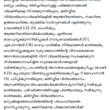
തെറ്റും ശരിയും തിരിച്ചറിയാനുള്ള പരിജ്ഞാനത്താൽ
വ്യക്തികളെ നിറയ്ക്കുന്നതിലൂടെ, ക്രിസ്തീയ
വിദ്യാഭ്യാസംവ്യക്തികളിൽ ആത്മനിയന്ത്രണം, സമഗ്രത,
ഉത്തരവാദിത്തം തുടങ്ങിയ സദ്‌ഗുണങ്ങൾ വളർത്തുന്നു
(ഗലാത്യർ 5:22-23). ലഹരിക്കും,
ആത്മനിയന്ത്രണമില്ലായ്മക്കും എതിരായ
വേദപുസ്തകമുന്നറിയിപ്പുകൾ (സദൃശവാക്യങ്ങൾ 20:1,
എഫെസ്യർ 5:18) വെറും ധാർമ്മിക നിർദ്ദേശങ്ങൾ മാത്രമല്ല,
ലഹരിവസ്തുക്കളുടെ ദുരുപയോഗത്തിന്റെ വിനാശകരമായ
അനന്തരഫലങ്ങളിൽ നിന്ന് വ്യക്തികളെ സംരക്ഷിക്കുന്ന
ദിവ്യജ്ഞാനാധിഷ്ഠിത സുരക്ഷാമാർഗങ്ങളായി
വർത്തിക്കുന്നു..പാപത്തിന്റെ അനന്തരഫലങ്ങളെക്കുറിച്ചും (റോമർ
6:23) കൃപയുടെ വീണ്ടെടുപ്പുശക്തിയെക്കുറിച്ചും (1 യോഹന്നാൻ
1:9) പഠിപ്പിക്കുന്നതിലൂടെ, ക്രിസ്തീയ വിദ്യാഭ്യാസം
ആസക്തിയുടെ അപകടങ്ങൾക്കെതിരെ മുന്നറിയിപ്പ് നൽകുക
മാത്രമല്ല, പരിവർത്തനത്തിനുള്ള പ്രത്യാശയും നൽകുന്നു.
മാത്രമല്ല, ക്രിസ്തീയ വിദ്യാഭ്യാസം
മനുഷ്യഉത്തരവാദിത്തത്തിന്റെ പ്രാധാന്യത്തെ
ഊന്നിപ്പറയുന്നു, ക്ഷണികമായ പ്രലോഭനങ്ങൾക്ക്