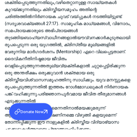
ശക്തിപ്പെടുത്തുന്നതിലും,വഴിതെറ്റാനുള്ള സാദ്ധ്യതകൾ
കുറയ്ക്കുന്നതിലും ക്രിസ്തീയസമൂഹം അതിന്റെ
ചരിത്രത്തിൽനിർണായക ചുവട് വയ്പ്പുകൾ നടത്തിയിട്ടുണ്ട്.
(സദൃശവാക്യങ്ങൾ 27:17). സാമൂഹിക മാധ്യമങ്ങൾ, വിനോദം,
സമപ്രായക്കാരുടെ അഭിപ്രായങ്ങൾ
തുടങ്ങിയബാഹ്യസ്വാധീനങ്ങളാൽയൗവ്വനക്കാർകൂടുതലായി
രൂപപ്പെടുന്ന ഒരു യുഗത്തിൽ, ക്രിസ്‌തീയ മൂല്യങ്ങളിൽ
വേരൂന്നിയ മാർഗദർശനം (Mentorship) ഏറെ വിലപ്പെട്ടതാണ്.
ദൈവികനീതിനിഷ്ഠമായ ജീവിതം
വെളിപ്പെടുത്തുന്നഅതുല്യവ്യക്തികളാൽ ചുറ്റപ്പെട്ടിരിക്കുന്ന
ഒരു അന്തരീക്ഷം ഒരുക്കുവാൻ ശക്തമായ ഒരു
ക്രിസ്തീയവിശ്വാസസമൂഹത്തിനു സാധിക്കും. യുവ മനസ്സുകളെ
രൂപപ്പെടുത്തുന്നതിൽ ഇത്തരം റോൾമോഡലുകൾ നിർണായക
പങ്ക് വഹിക്കുന്നു.പരിജ്ഞാനപൂർവമായ ജീവിത തീരുമാനങ്ങൾ
എടുക്കുന്നതിൽ
മെന്റർഷിപ്പ്സഹായിക്കുമെന്നതിനാൽമയക്കുമരുന്ന്
Donate Now
ആസക്തിഎന്ന മഹാഭീഷണിനമ്മെ വിഴുങ്ങി കളയുമെന്ന്
തോന്നിപ്പിക്കുന്ന ഈ നാളുകളിൽ ക്രിസ്തീയ വിദ്യാഭ്യാസ
ചട്ടക്കൂടുകൾഅവയെ പ്രോത്സാഹിപ്പിക്കണം.