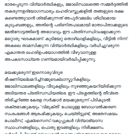
ഭാരപ്പെടുന്ന വിദ്യാർത്ഥികളും, ജോലിസ്ഥലത്തെ സമ്മർദ്ദത്തിൽ
തകരുന്നഉദ്യോഗസ്ഥരും ലഹരിവസ്തുക്കളിൽ തങ്ങളുടെ രക്ഷ
കണ്ടെത്തുവാൻ ശ്രമിക്കുന്നത് അപൂർവമല്ല. ശിഥിലമായ
കുടുംബങ്ങളും, അതിന്റെ പരിണിതഫലമായി മാതാപിതാക്കളുടെ
മേൽനോട്ടത്തിന്റെ അഭാവവും ഈ പ്രതിസന്ധിവഷളാക്കുന്ന
മറ്റൊരു ഘടകമാണ്. കുടിയേറ്റ തൊഴിലാളികളിലും, വീട്ടിൽ നിന്ന്
അകലെ താമസിക്കുന്ന വിദ്യാർത്ഥികളിലും വർധിച്ചുവരുന്ന
ഏകാന്തത ലഹരിഉപയോഗത്തിൽ വീഴുവാനുള്ള
അപകടസാധ്യത ഗണ്യമായിവർദ്ധിപ്പിക്കുന്നു.
മയക്കുമരുന്ന് ഇന്നൊരുവിദൂര
ഭീഷണിയല്ലമറിച്ച്നമ്മുടെക്ലാസ്മുറികളിലും
ജോലിസ്ഥലങ്ങളിലും വീടുകളിലും നുഴഞ്ഞുകയറിയിരിക്കുന്ന
അടിയന്തര പ്രതിസന്ധിയത്രെ. ഈ പ്രശ്നത്തിന്റെ തീവ്രത
തിരിച്ചറിഞ്ഞ കേരള സർക്കാർ മയക്കുമരുന്ന് പിടികൂടൽ
ശക്തമാക്കുകയും ‘വിമുക്തി’ പോലുള്ള ബോധവൽക്കരണ
സംരംഭങ്ങൾ ആരംഭിക്കുകയും ചെയ്തിട്ടുണ്ട്, അതേസമയം
പോലീസ്, എക്സൈസ് വകുപ്പുകൾ വിദ്യാഭ്യാസ
സ്ഥാപനങ്ങളിലും, പൊതു ഇടങ്ങളിലും നിരീക്ഷണം