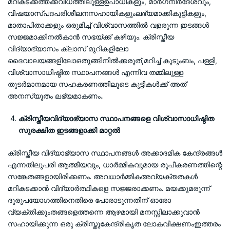
മറികടക്കത്തക്കവിധത്തിലുള്ളഉപാധികളും, മാർഗനിർദേശവും,
വിഷയാസ്പദപരിശീലനസഹായികളുംലഭ്യമാക്കികുട്ടികളും,
മാതാപിതാക്കളും ഒരുമിച്ച് വിശ്വാസത്തിൽ വളരുന്ന ഇടങ്ങൾ
സജ്ജമാക്കിനൽകാൻ സഭയ്ക്ക് കഴിയും. ക്രിസ്തീയ
വിദ്യാഭ്യാസം ക്ലാസ് മുറികളിലോ
ദൈവാലയങ്ങളിലോഒതുങ്ങിനിൽക്കരുത്,മറിച്ച് കുടുംബം, പള്ളി,
വിശ്വാസാധിഷ്ഠിത സ്ഥാപനങ്ങൾ എന്നിവ തമ്മിലുള്ള
തുടർമാനമായ സഹകരണത്തിലൂടെ കുട്ടികൾക്ക് അത്
അനസ്യൂതം ലഭ്യമാകണം..
ക്രിസ്തീയവിദ്യാഭ്യാസ സ്ഥാപനങ്ങളെ വിശ്വാസാധിഷ്ഠിത
സുരക്ഷിത ഇടങ്ങളാക്കി മാറ്റൽ
ക്രിസ്തീയ വിദ്യാഭ്യാസ സ്ഥാപനങ്ങൾ അക്കാദമിക കേന്ദ്രങ്ങൾ
എന്നതിലുപരി ആത്മീയവും, ധാർമ്മികവുമായ രൂപീകരണത്തിന്റെ
സങ്കേതങ്ങളായിരിക്കണം. അവധാർമ്മികഅവ്യക്തതകൾ
മറികടക്കാൻ വിദ്യാർത്ഥികളെ സജ്ജരാക്കണം. മയക്കുമരുന്ന്
ദുരുപയോഗത്തിനെതിരെ പോരാടുന്നതിന് ഓരോ
വ്യക്തിക്കുംതങ്ങളെത്തന്നെ ആഴമായി മനസ്സിലാക്കുവാൻ
സഹായിക്കുന്ന ഒരു ക്രിസ്തുകേന്ദ്രീകൃത ലോകവീക്ഷണംഇത്തരം