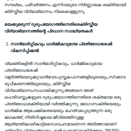
സൗഖ്യം, പരിവർത്തനം എന്നിവയുടെ നിർണ്ണായക ശക്തിയായി
ക്രിസ്തീയ വിദ്യാഭ്യാസം നിലകൊള്ളുന്നു.
മയക്കുമരുന്ന് ദുരുപയോഗത്തിനെതിരെക്രിസ്തീയ
വിദ്യാഭ്യാസത്തിന്റെ പ്രധാന സാദ്ധ്യതകൾ
സാൻമാർഗ്ഗികവും ധാർമ്മികവുമായ പ്രതിരോധശേഷി
വികസിപ്പിക്കൽ
വ്യക്തികളിൽ സാൻമാർഗ്ഗികവും, ധാർമ്മികവുമായ
പ്രതിരോധശേഷി
വളർത്തിയെടുക്കുവാൻവേദപുസ്തകപഠനങ്ങളിലൂടെയും,സ്വഭാവ
രൂപീകരണത്തിലൂടെയും, ക്രിസ്തീയ
വിദ്യാഭ്യാസംസഹായിക്കുന്നു.അങ്ങനെ അത്
ലഹരിവസ്തുക്കളുടെ ദുരുപയോഗത്തിനെതിരെ ശക്തമായ ഒരു
പ്രതിരോധശക്തിയായി വർത്തിക്കുന്നു. ഭോഗാസക്തിയെയും
ധാർമ്മിക ആപേക്ഷികതയെയും മഹത്വപ്പെടുത്തുന്ന ഒരു
ലോകത്ത്, നീതിനിഷ്ഠമായ ജീവിതത്തിനുള്ള
ആത്യന്തികവഴികാട്ടിദൈവവചനമാണെന്ന അടിത്തറയാണ്
ക്രിസ്തീയ വിദ്യാഭ്യാസം നൽകുന്നത് (സങ്കീർത്തനം 119:105).