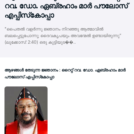
റവ. ഡോ. ഏബ്രഹാം മാര്‍ പൗലോസ്
എപ്പിസ്‌കോപ്പാ
"പൈതല്‍ വളര്‍ന്നു ജ്ഞാനം നിറഞ്ഞു ആത്മാവില്‍
ബലപ്പെട്ടുപോന്നു; ദൈവകൃപയും അവന്മേല്‍ ഉണ്ടായിരുന്നു”
(ലുക്കോസ്: 2:40) ഒരു കുട്ടിയുട��...
ആഴങ്ങള്‍ തേടുന്ന ജ്ഞാനം : റൈറ്റ് റവ. ഡോ. ഏബ്രഹാം മാര്‍
പൗലോസ് എപ്പിസ്‌കോപ്പാ