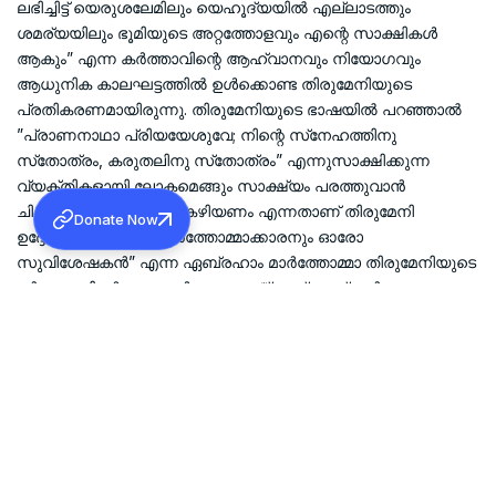
ലഭിച്ചിട്ട് യെരുശലേമിലും യെഹൂദ്യയില്‍ എല്ലാടത്തും
ശമര്യയിലും ഭൂമിയുടെ അറ്റത്തോളവും എന്റെ സാക്ഷികള്‍
ആകും” എന്ന കര്‍ത്താവിന്റെ ആഹ്വാനവും നിയോഗവും
ആധുനിക കാലഘട്ടത്തില്‍ ഉള്‍ക്കൊണ്ട തിരുമേനിയുടെ
പ്രതികരണമായിരുന്നു. തിരുമേനിയുടെ ഭാഷയില്‍ പറഞ്ഞാല്‍
”പ്രാണനാഥാ പ്രിയയേശുവേ; നിന്റെ സ്‌നേഹത്തിനു
സ്‌തോത്രം, കരുതലിനു സ്‌തോത്രം” എന്നുസാക്ഷിക്കുന്ന
വ്യക്തികളായി ലോകമെങ്ങും സാക്ഷ്യം പരത്തുവാന്‍
ചിതറിപ്പോകുന്നവര്‍ക്കു കഴിയണം എന്നതാണ് തിരുമേനി
Donate Now
ഉദ്ദേശിച്ചത്. ”ഓരോ മാര്‍ത്തോമ്മാക്കാരനും ഓരോ
സുവിശേഷകന്‍” എന്ന ഏബ്രഹാം മാര്‍ത്തോമ്മാ തിരുമേനിയുടെ
ദര്‍ശനത്തിന്റെ പൊരുള്‍ ഇതാണ.് മാത്യൂസ് മാര്‍
അത്താനാസ്യോസ് തിരുമേനി, ഏബ്രഹാം മാര്‍ത്തോമ്മാ
തിരുമേനിയുടെ ഈ ദര്‍ശനത്തിന്റെ സാരാംശം
ഉള്‍ക്കൊണ്ടുകൊണ്ട് മധ്യതിരുവിതാംകൂറില്‍ നിന്നും
മലബാറിലേക്കും വടക്കന്‍ തിരുവിതാംകൂറിലേക്കും മറ്റും
പലയിടങ്ങളിലേക്കുമുള്ള കുടിയേറ്റത്തെ പ്രോത്സാഹിപ്പിച്ചു.
അങ്ങനെയാണ് മാര്‍ത്തോമ്മാ സഭ ഒരു ആഗോള സഭയായി
വളര്‍ന്നത്. ദീര്‍ഘവീക്ഷണത്തോടുകൂടി വിദ്യാഭ്യാസമേഖലയ്ക്ക്
തിരുമേനി നല്‍കിയ നേതൃത്വവും സംഭാവനകളും