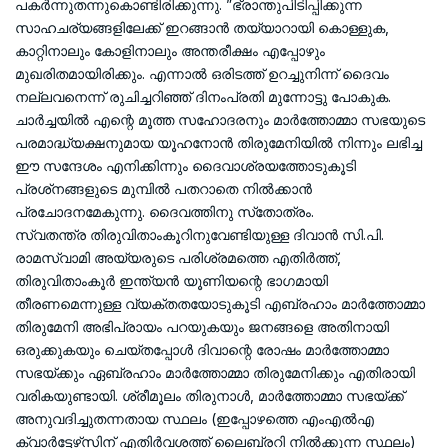
പകര്‍ന്നുതന്നുകൊണ്ടിരിക്കുന്നു. ”ഭ്രാന്തുപിടിപ്പിക്കുന്ന
സാഹചര്യങ്ങളിലേക്ക് ഇറങ്ങാന്‍ തയ്യാറായി കൊള്ളുക,
കാറ്റിനാലും കോളിനാലും അന്തരീക്ഷം എപ്പോഴും
മുഖരിതമായിരിക്കും. എന്നാല്‍ ഒരിടത്ത് ഉറച്ചുനിന്ന് ദൈവം
നല്ലവനെന്ന് രുചിച്ചറിഞ്ഞ് ദിനംപ്രതി മുന്നോട്ടു പോകുക.
ചാര്‍ച്ചയില്‍ എന്റെ മൂത്ത സഹോദരനും മാര്‍ത്തോമ്മാ സഭയുടെ
പരമാദ്ധ്യക്ഷനുമായ യൂഹനോന്‍ തിരുമേനിയില്‍ നിന്നും ലഭിച്ച
ഈ സന്ദേശം എനിക്കിന്നും ദൈവാശ്രയത്തോടുകൂടി
പ്രശ്‌നങ്ങളുടെ മുമ്പില്‍ പതറാതെ നില്‍ക്കാന്‍
പ്രചോദനമേകുന്നു. ദൈവത്തിനു സ്‌തോത്രം.
സ്വതന്ത്ര തിരുവിതാംകൂറിനുവേണ്ടിയുള്ള ദിവാന്‍ സി.പി.
രാമസ്വാമി അയ്യരുടെ പരിശ്രമത്തെ എതിര്‍ത്ത്,
തിരുവിതാംകൂര്‍ ഇന്ത്യന്‍ യൂണിയന്റെ ഭാഗമായി
തീരണമെന്നുള്ള വ്യക്തതയോടുകൂടി എബ്രഹാം മാര്‍ത്തോമ്മാ
തിരുമേനി അഭിപ്രായം പറയുകയും ജനങ്ങളെ അതിനായി
ഒരുക്കുകയും ചെയ്തപ്പോള്‍ ദിവാന്റെ രോഷം മാര്‍ത്തോമ്മാ
സഭയ്ക്കും ഏബ്രഹാം മാര്‍ത്തോമ്മാ തിരുമേനിക്കും എതിരായി
വരികയുണ്ടായി. ശ്രീമൂലം തിരുനാള്‍, മാര്‍ത്തോമ്മാ സഭയ്ക്ക്
അനുവദിച്ചുതന്നതായ സ്ഥലം (ഇപ്പോഴത്തെ എംഎല്‍എ
ക്വാര്‍ട്ടേഴ്‌സിന് എതിര്‍വശത്ത് ലൈബ്രറി നില്‍ക്കുന്ന സ്ഥലം)