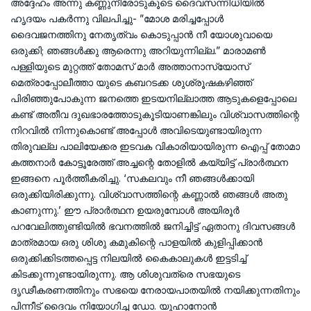
അദ്ദേഹം അന്നു കണ്ണുനീരോടുകൂടെ ദൈവസന്നിധിയില്‍
ഹൃദയം പകര്‍ന്നു വിലപിച്ചു- ”മോശ മരിച്ചപ്പോള്‍
ദൈവജനത്തിനു നേതൃത്വം കൊടുപ്പാന്‍ നീ യോശുവായെ
ഒരുക്കി; ഞങ്ങള്‍ക്കു ആരെന്നു അറിയുന്നില്ല.” മാരാമണ്‍
പള്ളിയുടെ മുറ്റത്ത് തോമസ് മാര്‍ അത്താനാസ്യോസ്
മെത്രാപ്പോലീത്താ യുടെ കബറടക്ക ശുശ്രൂഷകഴിഞ്ഞ്
പിരിഞ്ഞുപോകുന്ന ജനത്തെ ഇടയനില്ലാത്ത ആടുകളെപ്പോലെ
കണ്ട് അതീവ ദുഖഭാരത്തോടുകൂടിയാണങ്കിലും വിശ്വാസത്തിന്റെ
നിറവില്‍ നിന്നുകൊണ്ട് അപ്പോള്‍ അവിടെയുണ്ടായിരുന്ന
തിരുവല്ല പാലിയേക്കര ഇടവക വികാരിയായിരുന്ന ഐപ്പ് തോമാ
കത്തനാര്‍ കോട്ടൂരേത്ത് അച്ചന്റെ തോളില്‍ കയ്യിട്ട് പ്രാര്‍ത്ഥന
ഇങ്ങനെ പൂര്‍ത്തീകരിച്ചു. ‘സകലവും നീ ഞങ്ങള്‍ക്കായി
ഒരുക്കിയിരിക്കുന്നു. വിശ്വാസത്തിന്റെ കണ്ണാല്‍ ഞങ്ങള്‍ അതു
കാണുന്നു.’ ഈ പ്രാര്‍ത്ഥന ഉയരുമ്പോള്‍ അയിരൂര്‍
പറവേലിത്തുണ്ടിയില്‍ ഭവനത്തില്‍ ജനിച്ചിട്ട് ഏതാനു ദിവസങ്ങള്‍
മാത്രമായ ഒരു ശിശു കമുകിന്റെ പാളയില്‍ കുളിപ്പിക്കാന്‍
ഒരുക്കിക്കിടത്തപ്പെട്ട നിലയില്‍ കൈകാലുകള്‍ ഇട്ടടിച്ച്
കിടക്കുന്നുണ്ടായിരുന്നു. ആ ശിശുവത്രെ സഭയുടെ
ദൃഢീകരണത്തിനും സഭയെ നേരായപാതയില്‍ നയിക്കുന്നതിനും
പിന്നീട് ദൈവം നിയോഗിച്ച ഡോ. യൂഹാനോന്‍