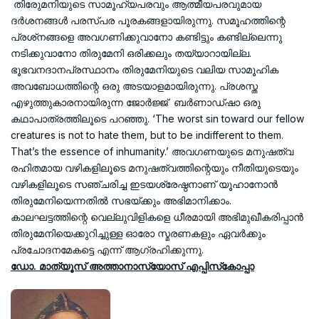
തിരുേമനിയുടെ സാമൂഹ്യപരവും ആത്മീയപരവുമായ
ദര്‍ശനങ്ങള്‍ പരസ്പര പൂരകങ്ങളായിരുന്നു. സമൂഹത്തിന്റെ
പ്രശ്‌നങ്ങളെ അവഗണിക്കുവാനോ കണ്ടിട്ടും കണ്ടില്ലെന്നു
നടിക്കുവാനോ തിരുമേനി ഒരിക്കലും തയ്യാറായില്ല.
ഭൂഭവനദാനപ്രസ്ഥാനം തിരുമേനിയുടെ വലിയ സാമൂഹിക
അവബോധത്തിന്റെ ഒരു അടയാളമായിരുന്നു. പ്രശസ്ത
എഴുത്തുകാരനായിരുന്ന ജോര്‍ജ്ജ് ബര്‍ണാഡ്ഷാ ഒരു
കഥാപാത്രത്തിലൂടെ പറഞ്ഞു. ‘The worst sin toward our fellow
creatures is not to hate them, but to be indifferent to them.
That’s the essence of inhumanity.’ അവഗണയുടെ മനുഷത്വ
രഹിതമായ വഴികളിലൂടെ മനുഷത്വത്തിന്റെയും നീതിയുടെയും
വഴികളിലൂടെ സഞ്ചരിച്ച ഇടയശ്രേഷ്ഠനാണ് യൂഹാനോന്‍
തിരുമേനിയെന്നതില്‍ സഭയ്ക്കും അഭിമാനിക്കാം.
കാലഘട്ടത്തിന്റെ വെല്ലുവിളികളെ ധീരമായി അഭിമുഖീകരിപ്പാന്‍
തിരുമേനിയെക്കുറിച്ചുള്ള ഓരോ സ്മരണകളും ഏവര്‍ക്കും
പ്രചോദനമേകട്ടെ എന്ന് ആഗ്രഹിക്കുന്നു.
ഡോ. മാത്യൂസ് അത്താനാസ്യോസ് എപ്പിസ്‌കോപ്പാ