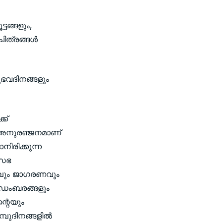
്ടങ്ങളും,
ിത്രങ്ങള്‍
ഭവദിനങ്ങളും
ക്
 അനുരഞ്ജനമാണ്
ിരിക്കുന്ന
 സഭ
ടീലും ജാഗരണവും
ആഡംബരങ്ങളും
്റെയും
്പുദിനങ്ങളില്‍