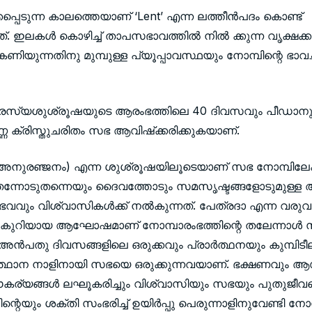
പ്പെടുന്ന കാലത്തെയാണ് ‘Lent’ എന്ന ലത്തീന്‍പദം കൊണ്ട്
ത്. ഇലകള്‍ കൊഴിച്ച് താപസഭാവത്തില്‍ നില്‍ ക്കുന്ന വൃക്ഷക്കൂട
ിറകണിയുന്നതിനു മുമ്പുള്ള പ്യൂപ്പാവസ്ഥയും നോമ്പിന്റെ ഭാവച
െ പരസ്യശുശ്രൂഷയുടെ ആരംഭത്തിലെ 40 ദിവസവും പീഡാനു
്‍ണ്ണ ക്രിസ്തുചരിതം സഭ ആവിഷ്‌ക്കരിക്കുകയാണ്.
അനുരഞ്ജനം) എന്ന ശുശ്രൂഷയിലൂടെയാണ് സഭ നോമ്പിലേക്
 തന്നോടുതന്നെയും ദൈവത്തോടും സമസൃഷ്ടങ്ങളോടുമുള്ള
ും വിശ്വാസികള്‍ക്ക് നല്‍കുന്നത്. പേത്രദാ എന്ന വരുവാന
‍കുറിയായ ആഘോഷമാണ് നോമ്പാരംഭത്തിന്റെ തലേന്നാള്‍
 അന്‍പതു ദിവസങ്ങളിലെ ഒരുക്കവും പ്രാര്‍ത്ഥനയും കുമ്പി
ത്ഥാന നാളിനായി സഭയെ ഒരുക്കുന്നവയാണ്. ഭക്ഷണവും 
സൗകര്യങ്ങള്‍ ലഘൂകരിച്ചും വിശ്വാസിയും സഭയും പുതുജീവന
്റെയും ശക്തി സംഭരിച്ച് ഉയിര്‍പ്പു പെരുന്നാളിനുവേണ്ടി നോമ