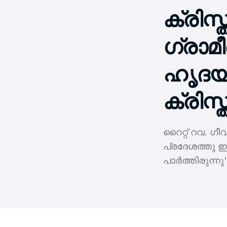
ക്രിസ്
ഗ്രാമ
ഹൃദയശ
ക്രിസ
റൈറ്റ് റവ. ഗീ
പ്രദേശത്തു ഇടയ
പാര്‍ത്തിരുന്ന