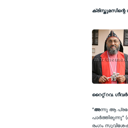
ക്രിസ്തുമസിന്റ
റൈറ്റ് റവ. ഗീവര
”
അ
ന്നു ആ പ്രദേ
പാര്‍ത്തിരുന്ന
രംഗം സുവിശേഷകന