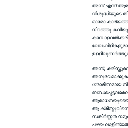
അന്ന് എന്ന് ആരം
വിശുദ്ധിയുടെ ത
ഓരോ കാര്യത്തില
നിറഞ്ഞു കവിയുന്
കമ്പോളവല്‍ക്കരിക
ലേലംവിളികളുമാണ
ഉള്ളിലുണര്‍ത്
അന്ന്, ക്രിസ്ത
അനുഭവമാക്കുകയും
ഗ്രാമീണമായ നിഷ
ബന്ധപ്പെട്ടവര
ആരാധനയുടെയും 
ആ ക്രിസ്തുവിനെ 
സങ്കീര്‍ണ്ണത ന
പഴയ ലാളിത്യങ്