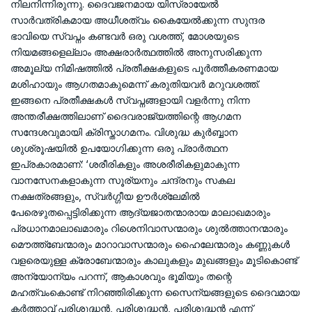
നിലനിന്നിരുന്നു. ദൈവജനമായ യിസ്രായേല്‍
സാര്‍വത്രികമായ അധീശത്വം കൈയേല്‍ക്കുന്ന സുന്ദര
ഭാവിയെ സ്വപ്നം കണ്ടവര്‍ ഒരു വശത്ത്, മോശയുടെ
നിയമങ്ങളെല്ലാം അക്ഷരാര്‍ത്ഥത്തില്‍ അനുസരിക്കുന്ന
അമൂല്യ നിമിഷത്തില്‍ പ്രതീക്ഷകളുടെ പൂര്‍ത്തീകരണമായ
മശിഹായും ആഗതമാകുമെന്ന് കരുതിയവര്‍ മറുവശത്ത്.
ഇങ്ങനെ പ്രതീക്ഷകള്‍ സ്വപ്നങ്ങളായി വളര്‍ന്നു നിന്ന
അന്തരീക്ഷത്തിലാണ് ദൈവരാജ്യത്തിന്റെ ആഗമന
സന്ദേശവുമായി ക്രിസ്താഗമനം. വിശുദ്ധ കുര്‍ബ്ബാന
ശുശ്രൂഷയില്‍ ഉപയോഗിക്കുന്ന ഒരു പ്രാര്‍ത്ഥന
ഇപ്രകാരമാണ്: ‘ശരീരികളും അശരീരികളുമാകുന്ന
വാനസേനകളാകുന്ന സൂര്യനും ചന്ദ്രനും സകല
നക്ഷത്രങ്ങളും, സ്വര്‍ഗ്ഗീയ ഊര്‍ശ്ലേമില്‍
പേരെഴുതപ്പെട്ടിരിക്കുന്ന ആദ്യജാതന്മാരായ മാലാഖമാരും
പ്രധാനമാലാഖമാരും റിശെനിവാസന്മാരും ശുല്‍ത്താനന്മാരും
മൌത്ത്‌ബേന്മാരും മാറാവാസന്മാരും ഹൈലേന്മാരും കണ്ണുകള്‍
വളരെയുള്ള ക്രോബേന്മാരും കാലുകളും മുഖങ്ങളും മൂടികൊണ്ട്
അന്യോന്യം പറന്ന്, ആകാശവും ഭൂമിയും തന്റെ
മഹത്വംകൊണ്ട് നിറഞ്ഞിരിക്കുന്ന സൈന്യങ്ങളുടെ ദൈവമായ
കര്‍ത്താവ് പരിശുദ്ധന്‍, പരിശുദ്ധന്‍, പരിശുദ്ധന്‍ എന്ന്