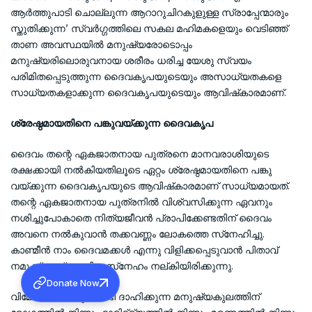
ആര്‍ത്തുപാടി ചൊല്ലുന്ന ആറാറുചിറകുളുള്ള സ്രാപ്പേന്മാരും
സ്തുതിക്കുന്ന’ സ്വര്‍ഗ്ഗത്തിലെ സകല മഹിമകളെയും വെടിഞ്ഞ്
താണ അവസ്ഥയില്‍ മനുഷ്യരോടൊപ്പം
മനുഷ്യരിലൊരുവനായ ശരീരം ധരിച്ച യേശു സ്വയം
പരിമിതപ്പെടുത്തുന്ന ദൈവകൃപയുടെയും അസാധ്യതകളെ
സാധ്യതകളാക്കുന്ന ദൈവകൃപയുടെയും ആവിഷ്‌കാരമാണ്.
ശ്രേഷ്ഠമായതിനെ പങ്കുവയ്ക്കുന്ന ദൈവകൃപ
ദൈവം തന്റെ ഏകജാതനായ പുത്രനെ മാനവരാശിയുടെ
രക്ഷക്കായി നല്‍കിയതിലൂടെ ഏറ്റം ശ്രേഷ്ഠമായതിനെ പങ്കു
വയ്ക്കുന്ന ദൈവകൃപയുടെ ആവിഷ്‌കാരമാണ് സാധ്യമായത്.
തന്റെ ഏകജാതനായ പുത്രനില്‍ വിശ്വസിക്കുന്ന ഏവനും
നശിച്ചുപോകാതെ നിത്യജീവന്‍ പ്രാപിക്കേണ്ടതിന് ദൈവം
അവനെ നല്‍കുവാന്‍ തക്കവണ്ണം ലോകത്തെ സ്‌നേഹിച്ചു.
കാണ്മീന്‍ നാം ദൈവമക്കള്‍ എന്നു വിളിക്കപ്പെടുവാന്‍ പിതാവ്
നമുക്ക് എത്ര വലിയ സ്‌നേഹം നല്കിയിരിക്കുന്നു.
Donate Now
വിമോചനത്തിനു വേണ്ടി ദാഹിക്കുന്ന മനുഷ്യകുലത്തിന്