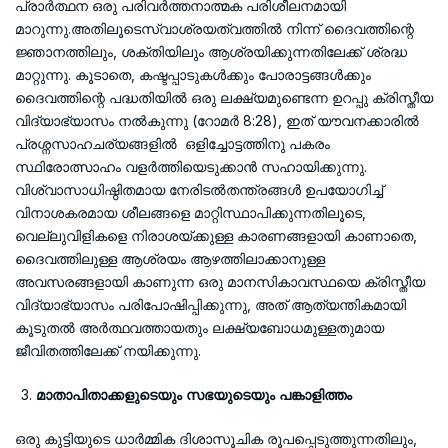
പ്രാർത്ഥന ഒരു പരിവർത്തനാത്മക പരിശീലനമായി
മാറുന്നു.അതിലൂടെസ്വാശ്രയത്വത്തിൽ നിന്ന് ദൈവത്തിന്റെ
ജ്ഞാനത്തിലും, ശക്തിയിലും ആശ്രയിക്കുന്നതിലേക്ക് ശ്രദ്ധ
മാറ്റുന്നു. കൂടാതെ, കഷ്ടപ്പാടുകൾക്കും പോരാട്ടങ്ങൾക്കും
ദൈവത്തിന്റെ പദ്ധതിയിൽ ഒരു ലക്ഷ്യമുണ്ടെന്ന ഉറപ്പു ക്രിസ്തീയ
വിദ്യാഭ്യാസം നൽകുന്നു (റോമർ 8:28), ഇത് യൗവനക്കാരിൽ
പ്രശ്നസാഹചര്യങ്ങളിൽ ഒളിച്ചോട്ടത്തിനു പകരം
സ്ഥിരോത്സാഹം വളർത്തിയെടുക്കാൻ സഹായിക്കുന്നു.
വിശ്വാസാധിഷ്ഠിതമായ നേരിടൽതന്ത്രങ്ങൾ ഉപയോഗിച്ച്
വിനാശകരമായ ശീലങ്ങളെ മാറ്റിസ്ഥാപിക്കുന്നതിലൂടെ,
വെല്ലുവിളികളെ നിരാശയ്ക്കുള്ള കാരണങ്ങളായി കാണാതെ,
ദൈവത്തിലുള്ള ആശ്രയം ആഴത്തിലാക്കാനുള്ള
അവസരങ്ങളായി കാണുന്ന ഒരു മാനസികാവസ്ഥയെ ക്രിസ്തീയ
വിദ്യാഭ്യാസം പരിപോഷിപ്പിക്കുന്നു, അത് ആത്യന്തികമായി
കൂടുതൽ അർത്ഥവത്തായതും ലക്ഷ്യബോധമുള്ളതുമായ
ജീവിതത്തിലേക്ക് നയിക്കുന്നു.
മാതാപിതാക്കളുടെയും സഭയുടെയും പങ്കാളിത്തം
ഒരു കുട്ടിയുടെ ധാർമ്മിക ദിശാസൂചിക രൂപപ്പെടുത്തുന്നതിലും,