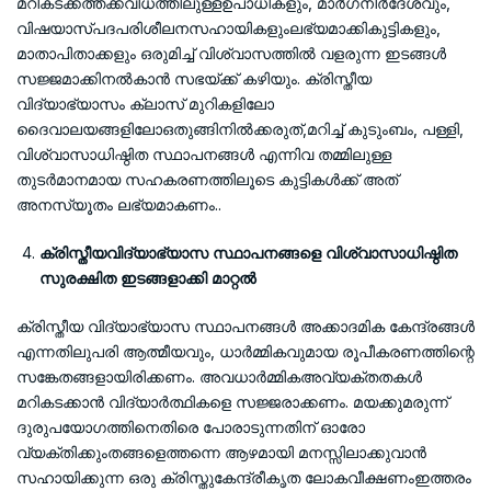
മറികടക്കത്തക്കവിധത്തിലുള്ളഉപാധികളും, മാർഗനിർദേശവും,
വിഷയാസ്പദപരിശീലനസഹായികളുംലഭ്യമാക്കികുട്ടികളും,
മാതാപിതാക്കളും ഒരുമിച്ച് വിശ്വാസത്തിൽ വളരുന്ന ഇടങ്ങൾ
സജ്ജമാക്കിനൽകാൻ സഭയ്ക്ക് കഴിയും. ക്രിസ്തീയ
വിദ്യാഭ്യാസം ക്ലാസ് മുറികളിലോ
ദൈവാലയങ്ങളിലോഒതുങ്ങിനിൽക്കരുത്,മറിച്ച് കുടുംബം, പള്ളി,
വിശ്വാസാധിഷ്ഠിത സ്ഥാപനങ്ങൾ എന്നിവ തമ്മിലുള്ള
തുടർമാനമായ സഹകരണത്തിലൂടെ കുട്ടികൾക്ക് അത്
അനസ്യൂതം ലഭ്യമാകണം..
ക്രിസ്തീയവിദ്യാഭ്യാസ സ്ഥാപനങ്ങളെ വിശ്വാസാധിഷ്ഠിത
സുരക്ഷിത ഇടങ്ങളാക്കി മാറ്റൽ
ക്രിസ്തീയ വിദ്യാഭ്യാസ സ്ഥാപനങ്ങൾ അക്കാദമിക കേന്ദ്രങ്ങൾ
എന്നതിലുപരി ആത്മീയവും, ധാർമ്മികവുമായ രൂപീകരണത്തിന്റെ
സങ്കേതങ്ങളായിരിക്കണം. അവധാർമ്മികഅവ്യക്തതകൾ
മറികടക്കാൻ വിദ്യാർത്ഥികളെ സജ്ജരാക്കണം. മയക്കുമരുന്ന്
ദുരുപയോഗത്തിനെതിരെ പോരാടുന്നതിന് ഓരോ
വ്യക്തിക്കുംതങ്ങളെത്തന്നെ ആഴമായി മനസ്സിലാക്കുവാൻ
സഹായിക്കുന്ന ഒരു ക്രിസ്തുകേന്ദ്രീകൃത ലോകവീക്ഷണംഇത്തരം