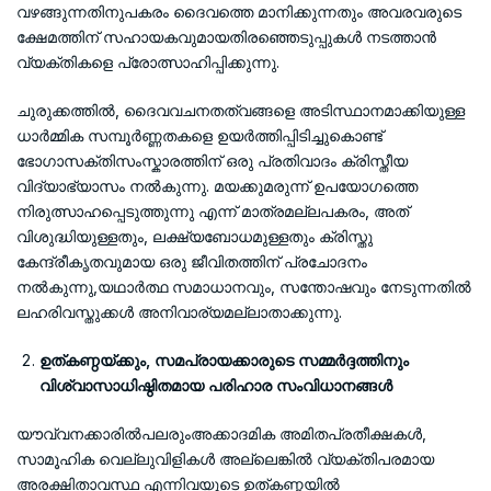
വഴങ്ങുന്നതിനുപകരം ദൈവത്തെ മാനിക്കുന്നതും അവരവരുടെ
ക്ഷേമത്തിന് സഹായകവുമായതിരഞ്ഞെടുപ്പുകൾ നടത്താൻ
വ്യക്തികളെ പ്രോത്സാഹിപ്പിക്കുന്നു.
ചുരുക്കത്തിൽ, ദൈവവചനതത്വങ്ങളെ അടിസ്ഥാനമാക്കിയുള്ള
ധാർമ്മിക സമ്പൂർണ്ണതകളെ ഉയർത്തിപ്പിടിച്ചുകൊണ്ട്
ഭോഗാസക്തിസംസ്കാരത്തിന് ഒരു പ്രതിവാദം ക്രിസ്തീയ
വിദ്യാഭ്യാസം നൽകുന്നു. മയക്കുമരുന്ന് ഉപയോഗത്തെ
നിരുത്സാഹപ്പെടുത്തുന്നു എന്ന് മാത്രമല്ലപകരം, അത്
വിശുദ്ധിയുള്ളതും, ലക്ഷ്യബോധമുള്ളതും ക്രിസ്തു
കേന്ദ്രീകൃതവുമായ ഒരു ജീവിതത്തിന് പ്രചോദനം
നൽകുന്നു,യഥാർത്ഥ സമാധാനവും, സന്തോഷവും നേടുന്നതിൽ
ലഹരിവസ്തുക്കൾ അനിവാര്യമല്ലാതാക്കുന്നു.
ഉത്കണ്ഠയ്ക്കും
,
സമപ്രായക്കാരുടെ സമ്മർദ്ദത്തിനും
വിശ്വാസാധിഷ്ഠിതമായ പരിഹാര സംവിധാനങ്ങൾ
യൗവ്വനക്കാരിൽപലരുംഅക്കാദമിക അമിതപ്രതീക്ഷകൾ,
സാമൂഹിക വെല്ലുവിളികൾ അല്ലെങ്കിൽ വ്യക്തിപരമായ
അരക്ഷിതാവസ്ഥ എന്നിവയുടെ ഉത്കണ്ഠയിൽ