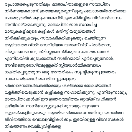
രൂപാന്തരപ്പെടുന്നതിലും മാതാപിതാക്കളുടെ സ്വാധീനം
നിർണായകമാണ്. ഇത്മയക്കുമരുന്ന് ദുരുപയോഗത്തിനെതിരായ
പോരാട്ടത്തിൽ കുടുംബകേന്ദ്രീകൃത ക്രിസ്തീയ വിദ്യാഭ്യാസം
അനിവാര്യമാക്കുന്നു. മാതാപിതാക്കൾ സ്ഥാപിച്ച
മാതൃകകളിലൂടെ കുട്ടികൾ ക്രിസ്തീയമൂല്യങ്ങൾ
നിരീക്ഷിക്കുകയും, സ്വാംശീകരിക്കുകയും ചെയ്യുന്ന
ആദ്യത്തെ വിശ്വാസവിദ്യാലയമാണ് വീട്. പ്രാർത്ഥന,
തിരുവചനപഠനം, ക്രിസ്തുകേന്ദ്രീകൃത സംഭാഷണങ്ങൾ
എന്നിവയിൽ കുടുംബങ്ങൾ സജീവമായി ഏർപ്പെടുമ്പോൾ,
അവിടെആരോഗ്യമുള്ളക്രിസ്തീയധാർമ്മികബോധം
ശക്തിപ്പെടുത്തുന്ന ഒരു അന്തരീക്ഷം സൃഷ്ടിക്കുന്നു.ഇത്തരം
സാഹചര്യങ്ങൾ ലഹരിവസ്തുക്കളുടെ
പ്രലോഭനങ്ങൾക്കെതിരെയും ശക്തമായ ബോധ്യങ്ങൾ
വളർത്തിയെടുക്കാൻ കുട്ടികളെ സഹായിക്കുന്നു. എന്നിരുന്നാലും,
മാതാപിതാക്കൾക്ക് ഈ ഉത്തരവാദിത്തം ഒറ്റയ്ക്ക് വഹിക്കാൻ
കഴിയില്ല. സൺഡേസ്കൂളുകളിലൂടെയും യുവജന
കൂട്ടായ്മകളിലൂടെയും ആത്മീയ പ്രബോധനത്തിനും യഥാർത്ഥ
ജീവിതത്തിലെ വെല്ലുവിളികൾക്കും ഇടയിലുള്ള വിടവ് സഭകൾ
നികത്തണം.വെല്ലുവിളികളെ