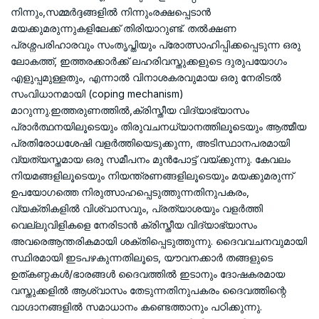
നിന്നും,സമ്മർദ്ദങ്ങളിൽ നിന്നുംരക്ഷപ്പെടാൻ
മയക്കുമരുന്നുകളിലേക്ക് തിരിയാറുണ്ട്. തൽക്ഷണ
പ്രശ്നപരിഹാരവും സംതൃപ്തിയും പ്രോത്സാഹിപ്പിക്കപ്പെടുന്ന ഒരു
ലോകത്ത്, ഇത്തരക്കാർക്ക് ലഹരിവസ്തുക്കളുടെ ദുരുപയോഗം
എളുപ്പമുള്ളതും, എന്നാൽ വിനാശകരവുമായ ഒരു നേരിടൽ
സംവിധാനമായി (coping mechanism)
മാറുന്നു.ഇത്തരുണത്തിൽ,ക്രിസ്തീയ വിദ്യാഭ്യാസം
പ്രാർത്ഥനയിലൂടെയും തിരുവചനധ്യാനത്തിലൂടെയും ആത്മീയ
പ്രതിരോധശേഷി വളർത്തിയെടുക്കുന്ന, അടിസ്ഥാനപരമായി
വ്യത്യസ്തമായ ഒരു സമീപനം മുൻപോട്ട് വയ്ക്കുന്നു. കേവലം
നിയമങ്ങളിലൂടെയും നിയന്ത്രണങ്ങളിലൂടെയും മയക്കുമരുന്ന്
ഉപയോഗത്തെ നിരുത്സാഹപ്പെടുത്തുന്നതിനുപകരം,
വ്യക്തികളിൽ വിശ്വാസവും, പ്രത്യാശയും വളർത്തി
വെല്ലുവിളികളെ നേരിടാൻ ക്രിസ്തീയ വിദ്യാഭ്യാസം
അവരെആന്തരികമായി ശക്തിപ്പെടുത്തുന്നു. ദൈവവചനവുമായി
സ്ഥിരമായി ഇടപഴകുന്നതിലൂടെ, യൗവനക്കാർ തങ്ങളുടെ
ഉത്കണ്ഠകൾ/ഭാരങ്ങൾ ദൈവത്തിൽ ഇടാനും ദോഷകരമായ
വസ്തുക്കളിൽ ആശ്വാസം തേടുന്നതിനുപകരം ദൈവത്തിന്റെ
വാഗ്ദാനങ്ങളിൽ സമാധാനം കണ്ടെത്താനും പഠിക്കുന്നു.