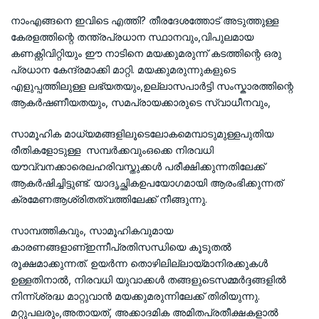
നാംഎങ്ങനെ ഇവിടെ എത്തി? തീരദേശത്തോട് അടുത്തുള്ള
കേരളത്തിന്റെ തന്ത്രപ്രധാന സ്ഥാനവും,വിപുലമായ
കണക്റ്റിവിറ്റിയും ഈ നാടിനെ മയക്കുമരുന്ന് കടത്തിന്റെ ഒരു
പ്രധാന കേന്ദ്രമാക്കി മാറ്റി. മയക്കുമരുന്നുകളുടെ
എളുപ്പത്തിലുള്ള ലഭ്യതയും,ഉല്ലാസപാർട്ടി സംസ്കാരത്തിന്റെ
ആകർഷണീയതയും, സമപ്രായക്കാരുടെ സ്വാധീനവും,
സാമൂഹിക മാധ്യമങ്ങളിലൂടെലോകമെമ്പാടുമുള്ളപുതിയ
രീതികളോടുള്ള സമ്പർക്കവുംഒക്കെ നിരവധി
യൗവ്വനക്കാരെലഹരിവസ്തുക്കൾ പരീക്ഷിക്കുന്നതിലേക്ക്
ആകർഷിച്ചിട്ടുണ്ട്. യാദൃച്ഛികഉപയോഗമായി ആരംഭിക്കുന്നത്
ക്രമേണആശ്രിതത്വത്തിലേക്ക് നീങ്ങുന്നു.
സാമ്പത്തികവും, സാമൂഹികവുമായ
കാരണങ്ങളാണ്ഇന്നീപ്രതിസന്ധിയെ കൂടുതൽ
രൂക്ഷമാക്കുന്നത്. ഉയർന്ന തൊഴിലില്ലായ്മാനിരക്കുകൾ
ഉള്ളതിനാൽ, നിരവധി യുവാക്കൾ തങ്ങളുടെസമ്മർദ്ദങ്ങളിൽ
നിന്ന്ശ്രദ്ധ മാറ്റുവാൻ മയക്കുമരുന്നിലേക്ക് തിരിയുന്നു.
മറ്റുപലരും,അതായത്, അക്കാദമിക അമിതപ്രതീക്ഷകളാൽ