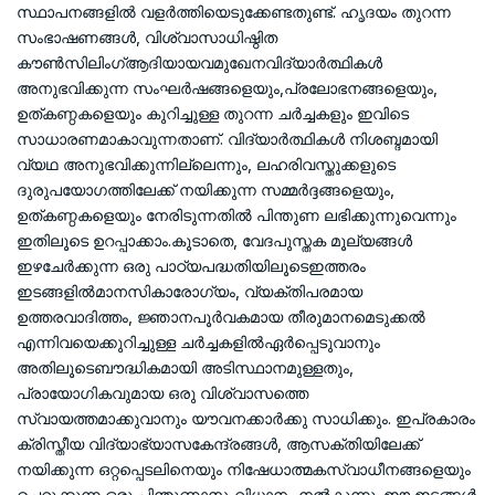
സ്ഥാപനങ്ങളിൽ വളർത്തിയെടുക്കേണ്ടതുണ്ട്. ഹൃദയം തുറന്ന
സംഭാഷണങ്ങൾ, വിശ്വാസാധിഷ്ഠിത
കൗൺസിലിംഗ്ആദിയായവമുഖേനവിദ്യാർത്ഥികൾ
അനുഭവിക്കുന്ന സംഘർഷങ്ങളെയും,പ്രലോഭനങ്ങളെയും,
ഉത്കണ്ഠകളെയും കുറിച്ചുള്ള തുറന്ന ചർച്ചകളും ഇവിടെ
സാധാരണമാകാവുന്നതാണ്. വിദ്യാർത്ഥികൾ നിശബ്ദമായി
വ്യഥ അനുഭവിക്കുന്നില്ലെന്നും, ലഹരിവസ്തുക്കളുടെ
ദുരുപയോഗത്തിലേക്ക് നയിക്കുന്ന സമ്മർദ്ദങ്ങളെയും,
ഉത്കണ്ഠകളെയും നേരിടുന്നതിൽ പിന്തുണ ലഭിക്കുന്നുവെന്നും
ഇതിലൂടെ ഉറപ്പാക്കാം.കൂടാതെ, വേദപുസ്തക മൂല്യങ്ങൾ
ഇഴചേർക്കുന്ന ഒരു പാഠ്യപദ്ധതിയിലൂടെഇത്തരം
ഇടങ്ങളിൽമാനസികാരോഗ്യം, വ്യക്തിപരമായ
ഉത്തരവാദിത്തം, ജ്ഞാനപൂർവകമായ തീരുമാനമെടുക്കൽ
എന്നിവയെക്കുറിച്ചുള്ള ചർച്ചകളിൽഏർപ്പെടുവാനും
അതിലൂടെബൗദ്ധികമായി അടിസ്ഥാനമുള്ളതും,
പ്രായോഗികവുമായ ഒരു വിശ്വാസത്തെ
സ്വായത്തമാക്കുവാനും യൗവനക്കാർക്കു സാധിക്കും. ഇപ്രകാരം
ക്രിസ്തീയ വിദ്യാഭ്യാസകേന്ദ്രങ്ങൾ, ആസക്തിയിലേക്ക്
നയിക്കുന്ന ഒറ്റപ്പെടലിനെയും നിഷേധാത്മകസ്വാധീനങ്ങളെയും
ചെറുക്കുന്ന ഒരു പിന്തുണാസംവിധാനം നൽകുന്നു. ഈ ഇടങ്ങൾ