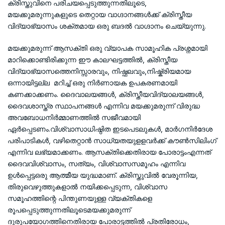
ക്രിസ്തുവിനെ പരിചയപ്പെടുത്തുന്നതിലൂടെ,
മയക്കുമരുന്നുകളുടെ തെറ്റായ വാഗ്ദാനങ്ങൾക്ക് ക്രിസ്തീയ
വിദ്യാഭ്യാസം ശക്തമായ ഒരു ബദൽ വാഗ്ദാനം ചെയ്യുന്നു.
മയക്കുമരുന്ന് ആസക്തി ഒരു വ്യാപക സാമൂഹിക പ്രശ്നമായി
മാറിക്കൊണ്ടിരിക്കുന്ന ഈ കാലഘട്ടത്തിൽ, ക്രിസ്തീയ
വിദ്യാഭ്യാസത്തെനിസ്സാരവും, നിഷ്ഫലവും,നിഷ്ക്രിയമായ
ഒന്നായിട്ടല്ല മറിച്ച് ഒരു നിർണായക ഉപകരണമായി
കണക്കാക്കണം. ദൈവാലയങ്ങൾ, ക്രിസ്തീയവിദ്യാലയങ്ങൾ,
ദൈവശാസ്ത്ര സ്ഥാപനങ്ങൾ എന്നിവ മയക്കുമരുന്ന് വിരുദ്ധ
അവബോധനിർമ്മാണത്തിൽ സജീവമായി
ഏർപ്പെടണം.വിശ്വാസാധിഷ്ഠിത ഇടപെടലുകൾ, മാർഗനിർദേശ
പരിപാടികൾ, വഴിതെറ്റാൻ സാധ്യതയുളളവർക്ക് കൗൺസിലിംഗ്
എന്നിവ ലഭ്യമാക്കണം. ആസക്തിക്കെതിരായ പോരാട്ടംഎന്നത്
ദൈവവിശ്വാസം, സത്യം, വിശ്വാസസമൂഹം എന്നിവ
ഉൾപ്പെട്ടഒരു ആത്മീയ യുദ്ധമാണ്. ക്രിസ്തുവിൽ വേരൂന്നിയ,
തിരുവെഴുത്തുകളാൽ നയിക്കപ്പെടുന്ന, വിശ്വാസ
സമൂഹത്തിന്റെ പിന്തുണയുള്ള വ്യക്തികളെ
രൂപപ്പെടുത്തുന്നതിലൂടെമയക്കുമരുന്ന്
ദുരുപയോഗത്തിനെതിരായ പോരാട്ടത്തിൽ പ്രതിരോധം,