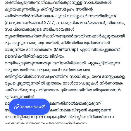
ശക്തിപ്പെടുത്തുന്നതിലും,വഴിതെറ്റാനുള്ള സാദ്ധ്യതകൾ
കുറയ്ക്കുന്നതിലും ക്രിസ്തീയസമൂഹം അതിന്റെ
ചരിത്രത്തിൽനിർണായക ചുവട് വയ്പ്പുകൾ നടത്തിയിട്ടുണ്ട്.
(സദൃശവാക്യങ്ങൾ 27:17). സാമൂഹിക മാധ്യമങ്ങൾ, വിനോദം,
സമപ്രായക്കാരുടെ അഭിപ്രായങ്ങൾ
തുടങ്ങിയബാഹ്യസ്വാധീനങ്ങളാൽയൗവ്വനക്കാർകൂടുതലായി
രൂപപ്പെടുന്ന ഒരു യുഗത്തിൽ, ക്രിസ്‌തീയ മൂല്യങ്ങളിൽ
വേരൂന്നിയ മാർഗദർശനം (Mentorship) ഏറെ വിലപ്പെട്ടതാണ്.
ദൈവികനീതിനിഷ്ഠമായ ജീവിതം
വെളിപ്പെടുത്തുന്നഅതുല്യവ്യക്തികളാൽ ചുറ്റപ്പെട്ടിരിക്കുന്ന
ഒരു അന്തരീക്ഷം ഒരുക്കുവാൻ ശക്തമായ ഒരു
ക്രിസ്തീയവിശ്വാസസമൂഹത്തിനു സാധിക്കും. യുവ മനസ്സുകളെ
രൂപപ്പെടുത്തുന്നതിൽ ഇത്തരം റോൾമോഡലുകൾ നിർണായക
പങ്ക് വഹിക്കുന്നു.പരിജ്ഞാനപൂർവമായ ജീവിത തീരുമാനങ്ങൾ
എടുക്കുന്നതിൽ
മെന്റർഷിപ്പ്സഹായിക്കുമെന്നതിനാൽമയക്കുമരുന്ന്
Donate Now
ആസക്തിഎന്ന മഹാഭീഷണിനമ്മെ വിഴുങ്ങി കളയുമെന്ന്
തോന്നിപ്പിക്കുന്ന ഈ നാളുകളിൽ ക്രിസ്തീയ വിദ്യാഭ്യാസ
ചട്ടക്കൂടുകൾഅവയെ പ്രോത്സാഹിപ്പിക്കണം.