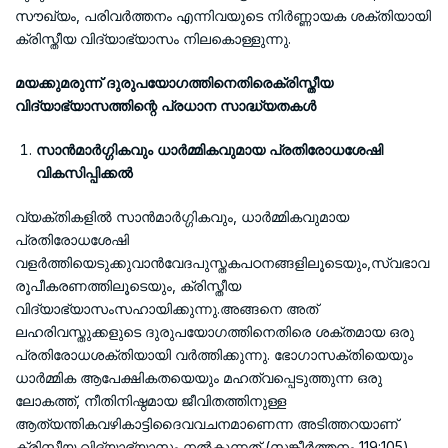
സൗഖ്യം, പരിവർത്തനം എന്നിവയുടെ നിർണ്ണായക ശക്തിയായി
ക്രിസ്തീയ വിദ്യാഭ്യാസം നിലകൊള്ളുന്നു.
മയക്കുമരുന്ന് ദുരുപയോഗത്തിനെതിരെക്രിസ്തീയ
വിദ്യാഭ്യാസത്തിന്റെ പ്രധാന സാദ്ധ്യതകൾ
സാൻമാർഗ്ഗികവും ധാർമ്മികവുമായ പ്രതിരോധശേഷി
വികസിപ്പിക്കൽ
വ്യക്തികളിൽ സാൻമാർഗ്ഗികവും, ധാർമ്മികവുമായ
പ്രതിരോധശേഷി
വളർത്തിയെടുക്കുവാൻവേദപുസ്തകപഠനങ്ങളിലൂടെയും,സ്വഭാവ
രൂപീകരണത്തിലൂടെയും, ക്രിസ്തീയ
വിദ്യാഭ്യാസംസഹായിക്കുന്നു.അങ്ങനെ അത്
ലഹരിവസ്തുക്കളുടെ ദുരുപയോഗത്തിനെതിരെ ശക്തമായ ഒരു
പ്രതിരോധശക്തിയായി വർത്തിക്കുന്നു. ഭോഗാസക്തിയെയും
ധാർമ്മിക ആപേക്ഷികതയെയും മഹത്വപ്പെടുത്തുന്ന ഒരു
ലോകത്ത്, നീതിനിഷ്ഠമായ ജീവിതത്തിനുള്ള
ആത്യന്തികവഴികാട്ടിദൈവവചനമാണെന്ന അടിത്തറയാണ്
ക്രിസ്തീയ വിദ്യാഭ്യാസം നൽകുന്നത് (സങ്കീർത്തനം 119:105).