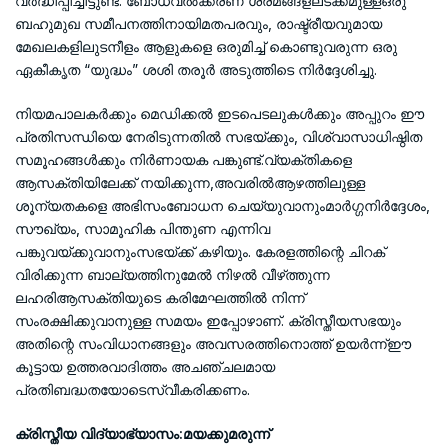
വർദ്ധിപ്പിച്ചിട്ടുണ്ട്. ബോധവൽക്കരണ ശ്രമങ്ങളലടക്കമുള്ളഒരു
ബഹുമുഖ സമീപനത്തിനായിമതപരവും, രാഷ്ട്രീയവുമായ
മേഖലകളിലുടനീളം ആളുകളെ ഒരുമിച്ച് കൊണ്ടുവരുന്ന ഒരു
ഏകീകൃത “യുദ്ധം” ശശി തരൂർ അടുത്തിടെ നിർദ്ദേശിച്ചു.
നിയമപാലകർക്കും മെഡിക്കൽ ഇടപെടലുകൾക്കും അപ്പുറം ഈ
പ്രതിസന്ധിയെ നേരിടുന്നതിൽ സഭയ്ക്കും, വിശ്വാസാധിഷ്ഠിത
സമൂഹങ്ങൾക്കും നിർണായക പങ്കുണ്ട്.വ്യക്തികളെ
ആസക്തിയിലേക്ക് നയിക്കുന്ന,അവരിൽആഴത്തിലുള്ള
ശൂന്യതകളെ അഭിസംബോധന ചെയ്യുവാനുംമാർഗ്ഗനിർദ്ദേശം,
സൗഖ്യം, സാമൂഹിക പിന്തുണ എന്നിവ
പങ്കുവയ്ക്കുവാനുംസഭയ്ക്ക് കഴിയും. കേരളത്തിന്റെ ചിറക്
വിരിക്കുന്ന ബാല്യത്തിനുമേൽ നിഴൽ വീഴ്‌ത്തുന്ന
ലഹരിആസക്തിയുടെ കരിമേഘത്തിൽ നിന്ന്
സംരക്ഷിക്കുവാനുള്ള സമയം ഇപ്പോഴാണ്. ക്രിസ്തീയസഭയും
അതിന്റെ സംവിധാനങ്ങളും അവസരത്തിനൊത്ത് ഉയർന്ന്ഈ
കൂട്ടായ ഉത്തരവാദിത്തം അചഞ്ചലമായ
പ്രതിബദ്ധതയോടെസ്വീകരിക്കണം.
ക്രിസ്തീയ വിദ്യാഭ്യാസം:മയക്കുമരുന്ന്