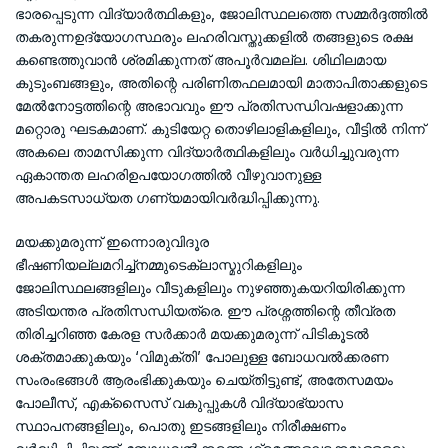
ഭാരപ്പെടുന്ന വിദ്യാർത്ഥികളും, ജോലിസ്ഥലത്തെ സമ്മർദ്ദത്തിൽ
തകരുന്നഉദ്യോഗസ്ഥരും ലഹരിവസ്തുക്കളിൽ തങ്ങളുടെ രക്ഷ
കണ്ടെത്തുവാൻ ശ്രമിക്കുന്നത് അപൂർവമല്ല. ശിഥിലമായ
കുടുംബങ്ങളും, അതിന്റെ പരിണിതഫലമായി മാതാപിതാക്കളുടെ
മേൽനോട്ടത്തിന്റെ അഭാവവും ഈ പ്രതിസന്ധിവഷളാക്കുന്ന
മറ്റൊരു ഘടകമാണ്. കുടിയേറ്റ തൊഴിലാളികളിലും, വീട്ടിൽ നിന്ന്
അകലെ താമസിക്കുന്ന വിദ്യാർത്ഥികളിലും വർധിച്ചുവരുന്ന
ഏകാന്തത ലഹരിഉപയോഗത്തിൽ വീഴുവാനുള്ള
അപകടസാധ്യത ഗണ്യമായിവർദ്ധിപ്പിക്കുന്നു.
മയക്കുമരുന്ന് ഇന്നൊരുവിദൂര
ഭീഷണിയല്ലമറിച്ച്നമ്മുടെക്ലാസ്മുറികളിലും
ജോലിസ്ഥലങ്ങളിലും വീടുകളിലും നുഴഞ്ഞുകയറിയിരിക്കുന്ന
അടിയന്തര പ്രതിസന്ധിയത്രെ. ഈ പ്രശ്നത്തിന്റെ തീവ്രത
തിരിച്ചറിഞ്ഞ കേരള സർക്കാർ മയക്കുമരുന്ന് പിടികൂടൽ
ശക്തമാക്കുകയും ‘വിമുക്തി’ പോലുള്ള ബോധവൽക്കരണ
സംരംഭങ്ങൾ ആരംഭിക്കുകയും ചെയ്തിട്ടുണ്ട്, അതേസമയം
പോലീസ്, എക്സൈസ് വകുപ്പുകൾ വിദ്യാഭ്യാസ
സ്ഥാപനങ്ങളിലും, പൊതു ഇടങ്ങളിലും നിരീക്ഷണം