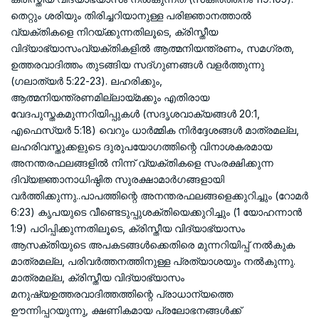
തെറ്റും ശരിയും തിരിച്ചറിയാനുള്ള പരിജ്ഞാനത്താൽ
വ്യക്തികളെ നിറയ്ക്കുന്നതിലൂടെ, ക്രിസ്തീയ
വിദ്യാഭ്യാസംവ്യക്തികളിൽ ആത്മനിയന്ത്രണം, സമഗ്രത,
ഉത്തരവാദിത്തം തുടങ്ങിയ സദ്‌ഗുണങ്ങൾ വളർത്തുന്നു
(ഗലാത്യർ 5:22-23). ലഹരിക്കും,
ആത്മനിയന്ത്രണമില്ലായ്മക്കും എതിരായ
വേദപുസ്തകമുന്നറിയിപ്പുകൾ (സദൃശവാക്യങ്ങൾ 20:1,
എഫെസ്യർ 5:18) വെറും ധാർമ്മിക നിർദ്ദേശങ്ങൾ മാത്രമല്ല,
ലഹരിവസ്തുക്കളുടെ ദുരുപയോഗത്തിന്റെ വിനാശകരമായ
അനന്തരഫലങ്ങളിൽ നിന്ന് വ്യക്തികളെ സംരക്ഷിക്കുന്ന
ദിവ്യജ്ഞാനാധിഷ്ഠിത സുരക്ഷാമാർഗങ്ങളായി
വർത്തിക്കുന്നു..പാപത്തിന്റെ അനന്തരഫലങ്ങളെക്കുറിച്ചും (റോമർ
6:23) കൃപയുടെ വീണ്ടെടുപ്പുശക്തിയെക്കുറിച്ചും (1 യോഹന്നാൻ
1:9) പഠിപ്പിക്കുന്നതിലൂടെ, ക്രിസ്തീയ വിദ്യാഭ്യാസം
ആസക്തിയുടെ അപകടങ്ങൾക്കെതിരെ മുന്നറിയിപ്പ് നൽകുക
മാത്രമല്ല, പരിവർത്തനത്തിനുള്ള പ്രത്യാശയും നൽകുന്നു.
മാത്രമല്ല, ക്രിസ്തീയ വിദ്യാഭ്യാസം
മനുഷ്യഉത്തരവാദിത്തത്തിന്റെ പ്രാധാന്യത്തെ
ഊന്നിപ്പറയുന്നു, ക്ഷണികമായ പ്രലോഭനങ്ങൾക്ക്