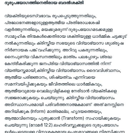
ദുരുപയോഗത്തിനെതിരായ ബദൽശക്തി
വ്യക്തിയുടെസ്വഭാവം രൂപപ്പെടുത്തുന്നതിലും,
പ്രലോഭനങ്ങളോടുള്ളആത്മീയ പ്രതിരോധശേഷി
വളർത്തുന്നതിലും, മയക്കുമരുന്ന് ദുരുപയോഗമടക്കമുള്ള
സാമൂഹിക തിന്മകൾക്കെതിരായ ശക്തിയുള്ള ധാർമ്മിക ചട്ടക്കൂട്
നൽകുന്നതിലും ക്രിസ്തീയ സഭയുടെ വിദ്യാഭ്യാസ ശുശ്രൂഷ
നിർണായക പങ്ക് വഹിക്കുന്നു. അറിവു പകരുന്നതിലും,
നൈപുണ്യ വികസനത്തിലും മാത്രം പലപ്പോഴും ശ്രദ്ധ
കേന്ദ്രീകരിക്കുന്ന ജനപ്രിയ വിദ്യാഭ്യാസത്തിൽ നിന്ന്
വ്യത്യസ്തമായി,ക്രിസ്തീയ വിദ്യാഭ്യാസം ദൈവവിശ്വാസം,
ആത്മീയ പരിജ്ഞാനം, ശിഷ്യത്വം എന്നിവയെ
സമന്വയിപ്പിക്കുകയും ജീവിതത്തിലെ ധാർമ്മികവും,
ആത്മീയവുമായ വെല്ലുവിളികളെ നേരിടാൻ വ്യക്തികളെ
സജ്ജരാക്കുകയും ചെയ്യുന്നു. ക്രിസ്തീയ വിദ്യാഭ്യാസം
അടിസ്ഥാനപരമായി പരിവർത്തനാത്മകമാണ് അത് മനസ്സിനെ
അറിയിക്കുക (Inform) മാത്രമല്ല, ഹൃദയത്തെയും,
ആത്മാവിനെയും പുതുക്കാൻ (Transform) സഹായിക്കുകയും
ചെയ്യുന്നു (റോമർ 12:2).ലഹരിവസ്തുക്കളുടെ ദുരുപയോഗം
ഉൾപ്പെടെയുള്ള വിനാശകരമായ പെരുമാറ്റങ്ങളെ നിരസിക്കുന്ന