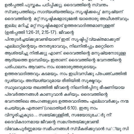
ഉല്‍പ്പത്തി പുസ്തകം പഠിപ്പിക്കുു. ദൈവത്തിന്റെ സ്വന്തം
സ്വരൂപത്തിലും സാദ്യശ്യത്തിലും സൃഷ്ടിക്കപ്പെ’ മനുഷ്യന്
ദൈവത്തിന്റെ മറ്റ് സൃഷ്ടികളോടുമേല്‍ യാതൊരു അധീശത്വവും
ഇല്ല; മറിച്ച്, മറ്റ് സൃഷ്ടികളോട് ഉത്തരവാദിത്തമാണുള്ളത്
(ഉല്‍പ്പത്തി 1:26-31, 2:15-17). ജീവന്റെ
പിന്തുടര്‍ച്ചയ്ക്കുവേണ്ടിയാണ് ഇത്. സൃഷ്ടിപ്പ് വ്യക്തമാക്കുത്
എല്ലാറ്റിന്റെയും തനതുഭാവവും, നിലനില്‍പ്പും മറ്റൊിനെ
ആശ്രയിച്ചു നില്‍ക്കുു എാണ്. ദൈവത്തിന്റെ മനുഷ്യനോടുള്ള
ആദ്യത്തെ ഉടമ്പടിയും ഇതാണ്. ദൈവത്തിന്റെ ഭവനത്തിന്റെ
പരിപാലനം ആവണം നാം ഓരോരുത്തരുടെയും
ഉത്തരവാദിത്തവും കടമയും. നാം ഇധിവസിക്കു പ്രപഞ്ചത്തില്‍
ദൃശ്യവും അദ്യശ്യവുമായ രീതിയില്‍ സൂക്ഷ്മവും
സ്ഥൂലവുമായ തലത്തില്‍ ജീവന്റെ നിലനില്‍പ്പിനു ഭീഷണിയായ
പ്രവര്‍ത്തനങ്ങള്‍ കാണുവാന്‍ കഴിയും. ദൈവത്തിന്റെ
ഭവനത്തിലെ അംഗങ്ങളുടെ ഉത്തരവാദിത്തം എല്ലാവര്‍ക്കും നന്മ
ചെയ്യുക എതാണ് (ഗലാത്യര്‍ 6:10). ഇതു നാം
വിസ്മരിച്ചുകൂടാ…. സഭയ്ക്കുള്ളില്‍, സഭയോടുചേര്‍ു നി്
ദൈവികദാനമായ ജീവന്റെ സമഗ്രതയ്ക്കുവേണ്ടി
വിവേകപൂര്‍ണ്ണമായ സമീപനങ്ങള്‍ സ്വീകരിക്കുവാന്‍ ഡ’്‌യു സി