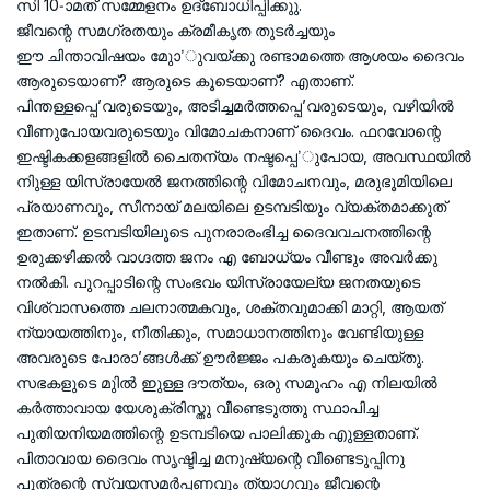
സി 10-ാമത് സമ്മേളനം ഉദ്‌ബോധിപ്പിക്കുു.
ജീവന്റെ സമഗ്രതയും ക്രമീകൃത തുടര്‍ച്ചയും
ഈ ചിന്താവിഷയം മുാേ’ുവയ്ക്കു രണ്ടാമത്തെ ആശയം ദൈവം
ആരുടെയാണ്? ആരുടെ കൂടെയാണ്? എതാണ്.
പിന്തള്ളപ്പെ’വരുടെയും, അടിച്ചമര്‍ത്തപ്പെ’വരുടെയും, വഴിയില്‍
വീണുപോയവരുടെയും വിമോചകനാണ് ദൈവം. ഫറവോന്റെ
ഇഷ്ടികക്കളങ്ങളില്‍ ചൈതന്യം നഷ്ടപ്പെ’ുപോയ, അവസ്ഥയില്‍
നിുള്ള യിസ്രായേല്‍ ജനത്തിന്റെ വിമോചനവും, മരുഭൂമിയിലെ
പ്രയാണവും, സീനായ് മലയിലെ ഉടമ്പടിയും വ്യക്തമാക്കുത്
ഇതാണ്. ഉടമ്പടിയിലൂടെ പുനരാരംഭിച്ച ദൈവവചനത്തിന്റെ
ഉരുക്കഴിക്കല്‍ വാഗ്ദത്ത ജനം എ ബോധ്യം വീണ്ടും അവര്‍ക്കു
നല്‍കി. പുറപ്പാടിന്റെ സംഭവം യിസ്രായേല്യ ജനതയുടെ
വിശ്വാസത്തെ ചലനാത്മകവും, ശക്തവുമാക്കി മാറ്റി, ആയത്
ന്യായത്തിനും, നീതിക്കും, സമാധാനത്തിനും വേണ്ടിയുള്ള
അവരുടെ പോരാ’ങ്ങള്‍ക്ക് ഊര്‍ജ്ജം പകരുകയും ചെയ്തു.
സഭകളുടെ മുില്‍ ഇുള്ള ദൗത്യം, ഒരു സമൂഹം എ നിലയില്‍
കര്‍ത്താവായ യേശുക്രിസ്തു വീണ്ടെടുത്തു സ്ഥാപിച്ച
പുതിയനിയമത്തിന്റെ ഉടമ്പടിയെ പാലിക്കുക എുള്ളതാണ്.
പിതാവായ ദൈവം സൃഷ്ടിച്ച മനുഷ്യന്റെ വീണ്ടെടുപ്പിനു
പുത്രന്റെ സ്വയസമര്‍പ്പണവും ത്യാഗവും ജീവന്റെ