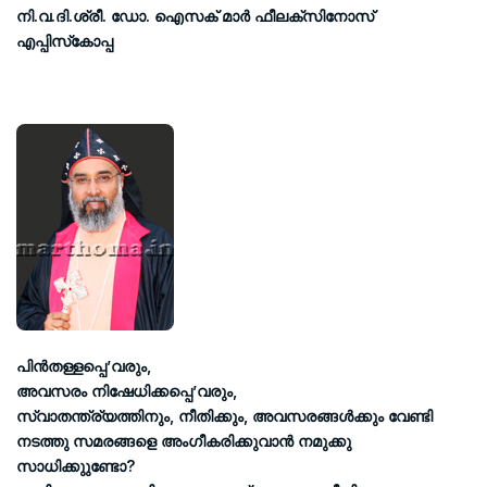
നി.വ.ദി.ശ്രീ. ഡോ. ഐസക് മാര്‍ ഫീലക്‌സിനോസ്
എപ്പിസ്‌കോപ്പ
പിന്‍തള്ളപ്പെ’വരും,
അവസരം നിഷേധിക്കപ്പെ’വരും,
സ്വാതന്ത്ര്യത്തിനും, നീതിക്കും, അവസരങ്ങള്‍ക്കും വേണ്ടി
നടത്തു സമരങ്ങളെ അംഗീകരിക്കുവാന്‍ നമുക്കു
സാധിക്കുുണ്ടോ?