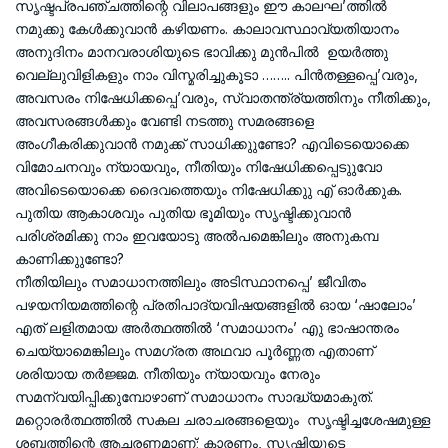
സൃഷ്ടപ്രപഞ്ചത്തിന്റെ വിലാപങ്ങളും ഈ കാലഘ’ത്തില്‍
നമുക്കു കേള്‍ക്കുവാന്‍ കഴിയണം. കാലാവസ്ഥാവ്യതിയാനം
അനുദിനം മാനവരാശിയുടെ ഭാവിക്കു മുന്‍പില്‍ ഉയര്‍ത്തു
വെല്ലുവിളികളും നാം വിസ്മരിച്ചുകൂടാ …….. പിന്‍തള്ളപ്പെ’വരും,
അവസരം നിഷേധിക്കപ്പെ’വരും, സ്വാതന്ത്ര്യത്തിനും നീതിക്കും,
അവസരങ്ങള്‍ക്കും വേണ്ടി നടത്തു സമരങ്ങളെ
അംഗീകരിക്കുവാന്‍ നമുക്ക് സാധിക്കുുണ്ടോ? എവിടെയൊക്കെ
വിമോചനവും ന്യായവും, നീതിയും നിഷേധിക്കപ്പെടുുവോ
അവിടെയൊക്കെ ദൈവത്തെയും നിഷേധിക്കുു എ് ഓര്‍ക്കുക.
പുതിയ ആകാശവും പുതിയ ഭൂമിയും സൃഷ്ടിക്കുവാന്‍
പരിശ്രമിക്കു നാം ഇവയോടു അല്‍പമെങ്കിലും അനുകമ്പ
കാണിക്കുുണ്ടോ?
നീതിയിലും സമാധാനത്തിലും അടിസ്ഥാനപ്പെ’ ജീവിതം
പഴയനിയമത്തിന്റെ പ്രതിപാദ്യവിഷയങ്ങളില്‍ ഓയ ‘ഷാലോം’
എത് ലളിതമായ അര്‍ത്ഥത്തില്‍ ‘സമാധാനം’ എു ഭാഷാന്തരം
ചെയ്യാമെങ്കിലും സമഗ്രത അഥവാ പൂര്‍ണ്ണത എതാണ്
ശരിയായ തര്‍ജ്ജമ. നീതിയും ന്യായവും നേരും
സമന്വയിപ്പിക്കുമ്പോഴാണ് സമാധാനം സാദ്ധ്യമാകുത്.
മറ്റൊരര്‍ത്ഥത്തില്‍ സകല ചരാചരങ്ങളെയും സൃഷ്ടിച്ചശേഷമുള്ള
ശബ്ദത്തിന്റെ ആചരണമാണ്; കാരണം, സൃഷ്ടിയുടെ