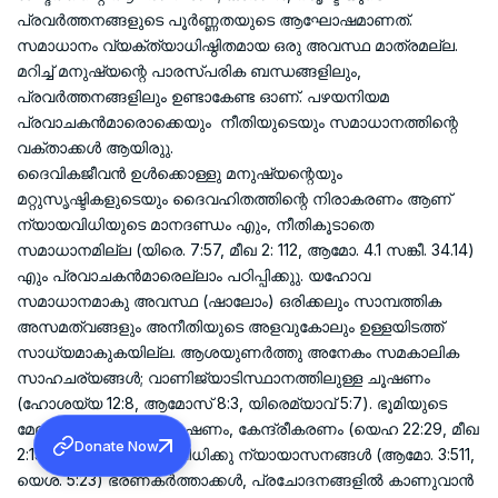
പ്രവര്‍ത്തനങ്ങളുടെ പൂര്‍ണ്ണതയുടെ ആഘോഷമാണത്.
സമാധാനം വ്യക്ത്യാധിഷ്ഠിതമായ ഒരു അവസ്ഥ മാത്രമല്ല.
മറിച്ച് മനുഷ്യന്റെ പാരസ്പരിക ബന്ധങ്ങളിലും,
പ്രവര്‍ത്തനങ്ങളിലും ഉണ്ടാകേണ്ട ഓണ്. പഴയനിയമ
പ്രവാചകന്‍മാരൊക്കെയും നീതിയുടെയും സമാധാനത്തിന്റെ
വക്താക്കള്‍ ആയിരുു.
ദൈവികജീവന്‍ ഉള്‍ക്കൊള്ളു മനുഷ്യന്റെയും
മറ്റുസൃഷ്ടികളുടെയും ദൈവഹിതത്തിന്റെ നിരാകരണം ആണ്
ന്യായവിധിയുടെ മാനദണ്ഡം എും, നീതികൂടാതെ
സമാധാനമില്ല (യിരെ. 7:57, മീഖ 2: 112, ആമോ. 4.1 സങ്കീ. 34.14)
എും പ്രവാചകന്‍മാരെല്ലാം പഠിപ്പിക്കുു. യഹോവ
സമാധാനമാകു അവസ്ഥ (ഷാലോം) ഒരിക്കലും സാമ്പത്തിക
അസമത്വങ്ങളും അനീതിയുടെ അളവുകോലും ഉള്ളയിടത്ത്
സാധ്യമാകുകയില്ല. ആശയുണര്‍ത്തു അനേകം സമകാലിക
സാഹചര്യങ്ങള്‍; വാണിജ്യാടിസ്ഥാനത്തിലുള്ള ചൂഷണം
(ഹോശയ്യ 12:8, ആമോസ് 8:3, യിരെമ്യാവ് 5:7). ഭൂമിയുടെ
മേലുള്ള അമിതമായ ചൂഷണം, കേന്ദ്രീകരണം (യെഹ 22:29, മീഖ
Donate Now
2:13), അന്യായമായി വിധിക്കു ന്യായാസനങ്ങള്‍ (ആമോ. 3:511,
യെശ. 5:23) ഭരണകര്‍ത്താക്കള്‍, പ്രചോദനങ്ങളില്‍ കാണുവാന്‍