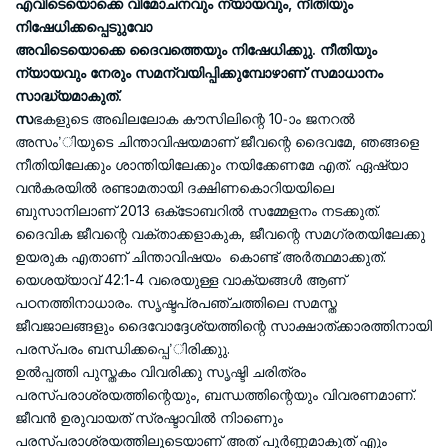
എവിടെയൊക്കെ വിമോചനവും ന്യായവും, നീതിയും
നിഷേധിക്കപ്പെടുുവോ
അവിടെയൊക്കെ ദൈവത്തെയും നിഷേധിക്കുു. നീതിയും
ന്യായവും നേരും സമന്വയിപ്പിക്കുമ്പോഴാണ് സമാധാനം
സാദ്ധ്യമാകുത്.
സ
ഭകളുടെ അഖിലലോക കൗസിലിന്റെ 10-ാം ജനറല്‍
അസം’ിയുടെ ചിന്താവിഷയമാണ് ജീവന്റെ ദൈവമേ, ഞങ്ങളെ
നീതിയിലേക്കും ശാന്തിയിലേക്കും നയിക്കേണമേ എത്. ഏഷ്യാ
വന്‍കരയില്‍ രണ്ടാമതായി ദക്ഷിണകൊറിയയിലെ
ബുസാനിലാണ് 2013 ഒക്‌ടോബറില്‍ സമ്മേളനം നടക്കുത്.
ദൈവിക ജീവന്റെ വക്താക്കളാകുക, ജീവന്റെ സമഗ്രതയിലേക്കു
ഉയരുക എതാണ് ചിന്താവിഷയം കൊണ്ട് അര്‍ത്ഥമാക്കുത്.
യെശയ്യാവ് 42:1-4 വരെയുള്ള വാക്യങ്ങള്‍ ആണ്
പഠനത്തിനാധാരം. സൃഷ്ടപ്രപഞ്ചത്തിലെ സമസ്ത
ജീവജാലങ്ങളും ദൈവോദ്ദേശ്യത്തിന്റെ സാക്ഷാത്ക്കാരത്തിനായി
പരസ്പരം ബന്ധിക്കപ്പെ’ിരിക്കുു.
ഉല്‍പ്പത്തി പുസ്തകം വിവരിക്കു സൃഷ്ടി ചരിത്രം
പരസ്പരാശ്രയത്തിന്റെയും, ബന്ധത്തിന്റെയും വിവരണമാണ്.
ജീവന്‍ ഉരുവായത് സ്രഷ്ടാവില്‍ നിാണെും
പരസ്പരാശ്രയത്തിലൂടെയാണ് അത് പൂര്‍ണ്ണമാകുത് എും