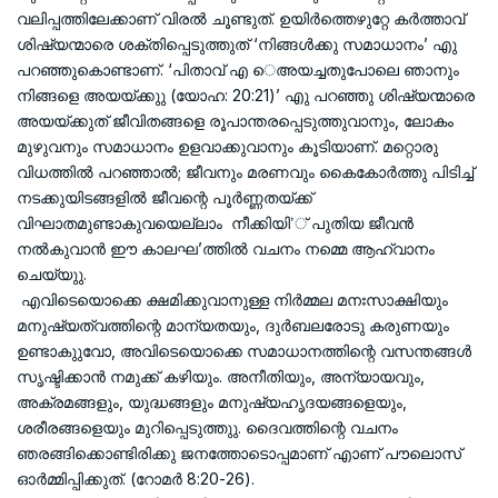
വലിപ്പത്തിലേക്കാണ് വിരല്‍ ചൂണ്ടുത്. ഉയിര്‍ത്തെഴുറ്റേ കര്‍ത്താവ്
ശിഷ്യന്മാരെ ശക്തിപ്പെടുത്തുത് ‘നിങ്ങള്‍ക്കു സമാധാനം’ എു
പറഞ്ഞുകൊണ്ടാണ്. ‘പിതാവ് എ െഅയച്ചതുപോലെ ഞാനും
നിങ്ങളെ അയയ്ക്കുു (യോഹ: 20:21)’ എു പറഞ്ഞു ശിഷ്യന്മാരെ
അയയ്ക്കുത് ജീവിതങ്ങളെ രൂപാന്തരപ്പെടുത്തുവാനും, ലോകം
മുഴുവനും സമാധാനം ഉളവാക്കുവാനും കൂടിയാണ്. മറ്റൊരു
വിധത്തില്‍ പറഞ്ഞാല്‍; ജീവനും മരണവും കൈകോര്‍ത്തു പിടിച്ച്
നടക്കുയിടങ്ങളില്‍ ജീവന്റെ പൂര്‍ണ്ണതയ്ക്ക്
വിഘാതമുണ്ടാകുവയെല്ലാം നീക്കിയി’് പുതിയ ജീവന്‍
നല്‍കുവാന്‍ ഈ കാലഘ’ത്തില്‍ വചനം നമ്മെ ആഹ്വാനം
ചെയ്യുു.
എവിടെയൊക്കെ ക്ഷമിക്കുവാനുള്ള നിര്‍മ്മല മനഃസാക്ഷിയും
മനുഷ്യത്വത്തിന്റെ മാന്യതയും, ദുര്‍ബലരോടു കരുണയും
ഉണ്ടാകുുവോ, അവിടെയൊക്കെ സമാധാനത്തിന്റെ വസന്തങ്ങള്‍
സൃഷ്ടിക്കാന്‍ നമുക്ക് കഴിയും. അനീതിയും, അന്യായവും,
അക്രമങ്ങളും, യുദ്ധങ്ങളും മനുഷ്യഹൃദയങ്ങളെയും,
ശരീരങ്ങളെയും മുറിപ്പെടുത്തുു. ദൈവത്തിന്റെ വചനം
ഞരങ്ങിക്കൊണ്ടിരിക്കു ജനത്തോടൊപ്പമാണ് എാണ് പൗലൊസ്
ഓര്‍മ്മിപ്പിക്കുത്. (റോമര്‍ 8:20-26).