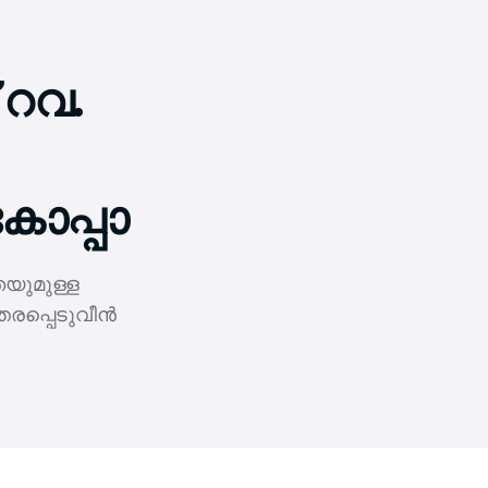
 റവ.
ോപ്പാ
യുമുള്ള
രപ്പെടുവീന്‍