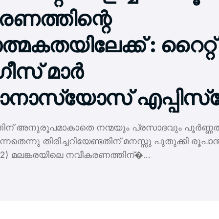
രണത്തിന്റെ
്മകതയിലേക്ക് : റൈറ്റ്
ഗീസ് മാര്‍
നാസ്യോസ് എപ്പിസ്‌ക
ന് അനുരൂപമാകാതെ നന്മയും പ്രസാദവും പൂര്‍ണ്ണത
െന്നു തിരിച്ചറിയേണ്ടതിന് മനസ്സു പുതുക്കി രൂപാന്ത
 12: 2) മലങ്കരയിലെ നവീകരണത്തിന്�...