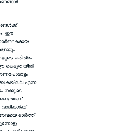
രണങ്ങള്‍
ള്‍ക്ക്
യം. ഈ
സാര്‍ത്ഥകമായ
ങളേയും
സഭയുടെ ചരിത്രം
ഈ കെടുതിയില്‍
മരണപോരാട്ടം
ക്കുകയില്ല എന്ന
ം നമ്മുടെ
കേണ്ടതാണ്.
ാദികള്‍ക്ക്
െ അവയെ ഓര്‍ത്ത്
്നോട്ടു