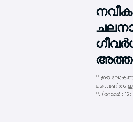
നവീക
ചലനാത
ഗീവര്‍
അത്താ
'' ഈ ലോകത്തി
ദൈവഹിതം ഇന്നത
''. (റോമര്‍ :