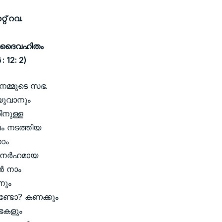
റ് റവ.
്ള ദൈവഹിതം
: 12: 2)
നമ്മുടെ സഭ.
ിയുവാനും
ിനുള്ള
ൈവം നടത്തിയ
ാം
അനര്‍ഹമായ
‍ നാം
നും
ണ്ടോ? കണക്കും
ഭകളും