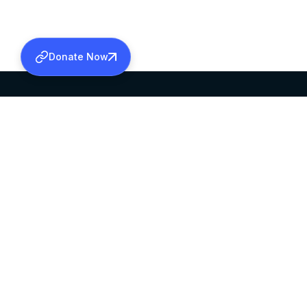
Donate Now
SABHA OFFICE
OFFICE HOURS
HEAD QUARTERS
10:00 AM TO 5:
MAR THOMA CHURCH,
EXCEPTS 4TH S
THIRUVALLA,
KERALAM, INDIA 689101
©2026 MALANKARA MAR THOMA SYRIAN C