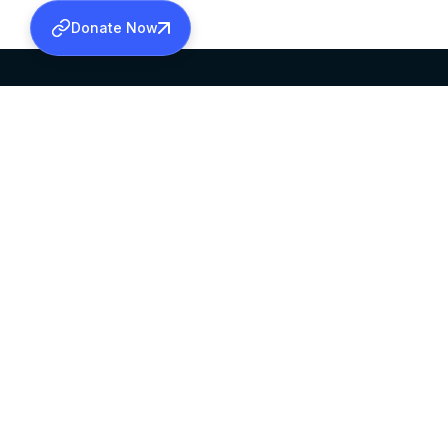
Donate Now
SABHA OFFICE
OFFICE HOURS
HEAD QUARTERS
10:00 AM TO 5:
MAR THOMA CHURCH,
EXCEPTS 4TH S
THIRUVALLA,
KERALAM, INDIA 689101
©2026 MALANKARA MAR THOMA SYRIAN C
ALL RIGHTS RESERVED.