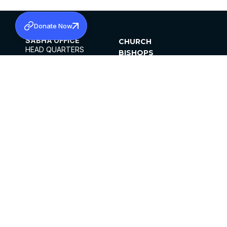
Donate Now
SABHA OFFICE
CHURCH
HEAD QUARTERS
BISHOPS
MAR THOMA CHURCH,
CLERGY
THIRUVALLA,
PARISHES
KERALAM, INDIA 689101
OFFICE HOURS
DIOCESES
10:00 AM TO 5:00 PM
ORGANISATIONS
EXCEPTS 4TH
INSTITUTIONS
SATURDAY
PUBLICATIONS
FCRA
PRIVACY POLICY
CONTACT US
©2026 MALANKARA MAR THOMA SYRIAN
CHURCH
ALL RIGHTS RESERVED.