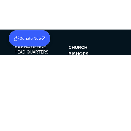
Donate Now
SABHA OFFICE
CHURCH
HEAD QUARTERS
BISHOPS
MAR THOMA CHURCH,
CLERGY
THIRUVALLA,
PARISHES
KERALAM, INDIA 689101
OFFICE HOURS
DIOCESES
10:00 AM TO 5:00 PM
ORGANISATIONS
EXCEPTS 4TH
INSTITUTIONS
SATURDAY
PUBLICATIONS
FCRA
PRIVACY POLICY
CONTACT US