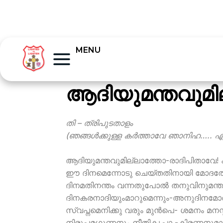
MENU
ആദിയുമന്തവുമി
തി – ത്രിപുടതാളം
(
ഞങ്ങള്‍ക്കുള്ള കര്‍ത്താവേ ഞാനിഹ…..
എന
ആദിയുമന്തവുമില്ലാത്തോ-രാദിപിതാവേ! 
ഈ ദിനമെന്നോടു ചെയ്തതിനായി മോദത്തോ
ദിനമതിനന്തം വന്നതുപോല്‍ തനുവിനുമന്ത
ദിനകരനാദിയുംമാറുമെന്നും-അനുദിനമോര്‍
സ്വപ്നമെനിക്കു വരും മുന്‍പെ- ശമനം മ
നിരുപമഗുണനും നീതികൃപാ -കിരണനുമായ