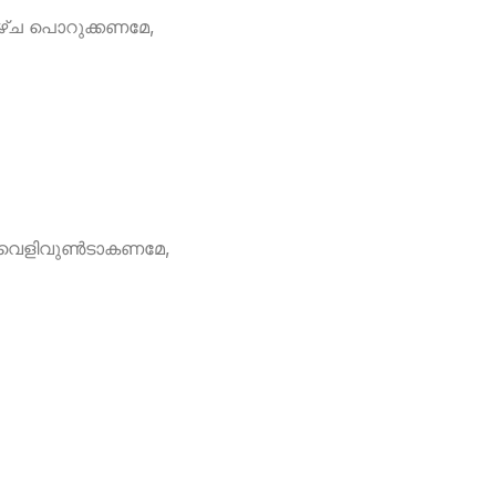
ീഴ്ച പൊറുക്കണമേ,
േവെളിവുണ്‍ടാകണമേ,