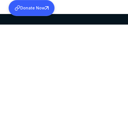
Donate Now
SABHA OFFICE
OFFICE HOURS
HEAD QUARTERS
10:00 AM TO 5:
MAR THOMA CHURCH,
EXCEPTS 4TH S
THIRUVALLA,
KERALAM, INDIA 689101
©2026 MALANKARA MAR THOMA SYRIAN C
ALL RIGHTS RESERVED.