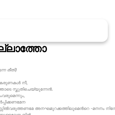
ല്ലാത്തോ
്ന രീതി)
കരുണകള്‍ നീ,
ടെ സ്തുതിചെയ്യുന്നേന്‍.
ംവരുമെന്നും,
പ്പിക്കണമേന
നസ്സില്‍വരുത്തണമേ അനഘമുറക്കത്തിലുമെന്‍റെ -മനനം നിന
ുള്ളവേന നിന്‍