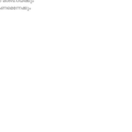
 മശിഹായിക്കും
ണമെന്നേക്കും