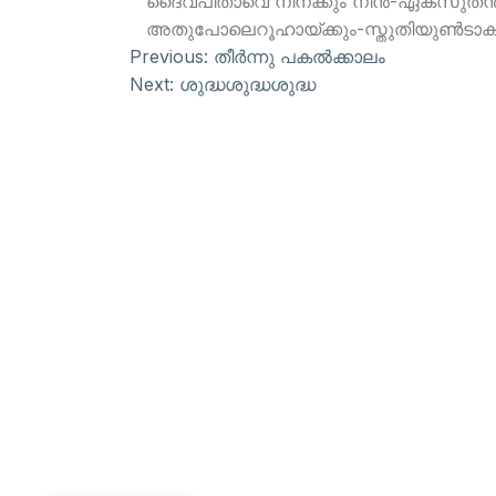
ദൈവപിതാവെ നിനക്കും നിന്‍-ഏകസുതന്‍
അതുപോലെറൂഹായ്ക്കും-സ്തുതിയുണ്‍ടാക
Previous:
തീര്‍ന്നു പകല്‍ക്കാലം
Next:
ശുദ്ധശുദ്ധശുദ്ധ