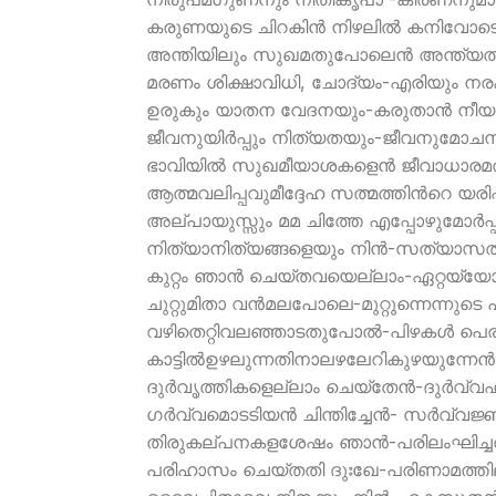
കരുണയുടെ ചിറകിന്‍ നിഴലില്‍ കനിവോടെ
അന്തിയിലും സുഖമതുപോലെന്‍ അന്ത്യത്
മരണം ശിക്ഷാവിധി, ചോദ്യം-എരിയും നരകത
ഉരുകും യാതന വേദനയും-കരുതാന്‍ നീയ
ജീവനുയിര്‍പ്പും നിത്യതയും-ജീവനുമോച
ഭാവിയില്‍ സുഖമീയാശകളെന്‍ ജീവാധാര
ആത്മവലിപ്പവുമീദ്ദേഹ സത്മത്തിന്‍റെ യരി
അല്പായുസ്സും മമ ചിത്തേ എപ്പോഴുമോര്‍പ്
നിത്യാനിത്യങ്ങളെയും നിന്‍-സത്യാസത്
കുറ്റം ഞാന്‍ ചെയ്തവയെല്ലാം-ഏറ്റയ്യോ
ചുറ്റുമിതാ വന്‍മലപോലെ-മുറ്റുന്നെന്നുടെ 
വഴിതെറ്റിവലഞ്ഞാടതുപോല്‍-പിഴകള്‍ പെ
കാട്ടില്‍ഉഴലുന്നതിനാലഴലേറികുഴയുന്നേന്‍
ദുര്‍വൃത്തികളെല്ലാം ചെയ്തേന്‍-ദുര്‍വ്വ
ഗര്‍വ്വമൊടടിയന്‍ ചിന്തിച്ചേന്‍- സര്‍വ്വജ്ഞ
തിരുകല്പനകളശേഷം ഞാന്‍-പരിലംഘിച്ചതി
പരിഹാസം ചെയ്തതി ദുഃഖേ-പരിണാമത്തിലകപ