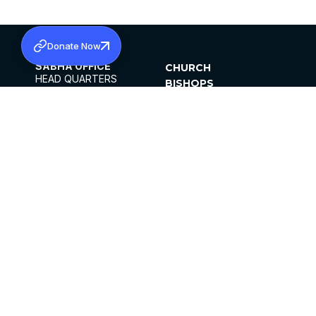
Donate Now
SABHA OFFICE
CHURCH
HEAD QUARTERS
BISHOPS
MAR THOMA CHURCH,
CLERGY
THIRUVALLA,
PARISHES
KERALAM, INDIA 689101
OFFICE HOURS
DIOCESES
10:00 AM TO 5:00 PM
ORGANISATIONS
EXCEPT 4TH
INSTITUTIONS
SATURDAY
PUBLICATIONS
FCRA
PRIVACY POLICY
CONTACT US
©2026 MALANKARA MAR THOMA SYRIAN
CHURCH