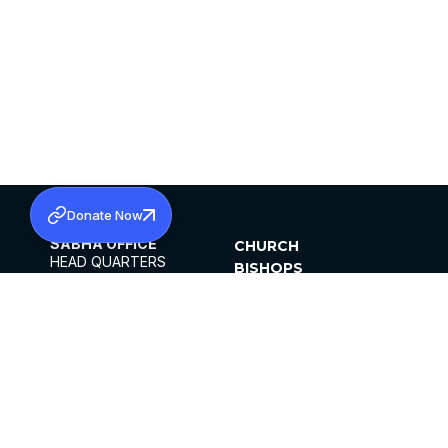
Donate Now
SABHA OFFICE
CHURCH
HEAD QUARTERS
BISHOPS
MAR THOMA CHURCH,
CLERGY
THIRUVALLA,
PARISHES
KERALAM, INDIA 689101
OFFICE HOURS
DIOCESES
10:00 AM TO 5:00 PM
ORGANISATIONS
EXCEPTS 4TH
INSTITUTIONS
SATURDAY
PUBLICATIONS
FCRA
PRIVACY POLICY