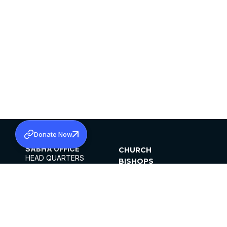
Donate Now
SABHA OFFICE
CHURCH
HEAD QUARTERS
BISHOPS
MAR THOMA CHURCH,
CLERGY
THIRUVALLA,
PARISHES
KERALAM, INDIA 689101
OFFICE HOURS
DIOCESES
10:00 AM TO 5:00 PM
ORGANISATIONS
EXCEPTS 4TH
INSTITUTIONS
SATURDAY