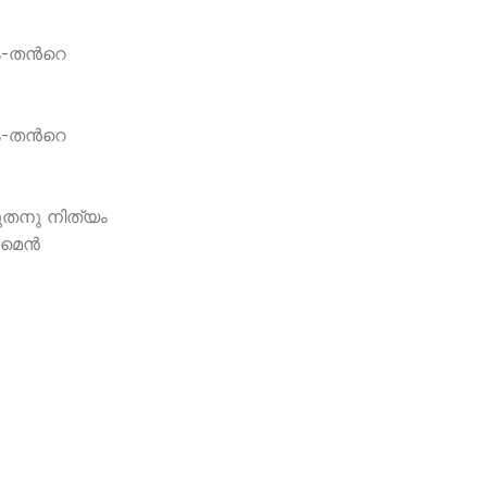
ം-തന്‍റെ
ം-തന്‍റെ
തനു നിത്യം
െന്‍