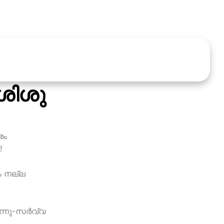
 ശിശു
രം
!
ം നല്ല
്നു-സര്‍വ്വ