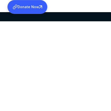
Donate Now
SABHA OFFICE
OFFICE HOURS
HEAD QUARTERS
10:00 AM TO 5:
MAR THOMA CHURCH,
EXCEPTS 4TH S
THIRUVALLA,
KERALAM, INDIA 689101
©2026 MALANKARA MAR THOMA SYRIAN C
ALL RIGHTS RESERVED.