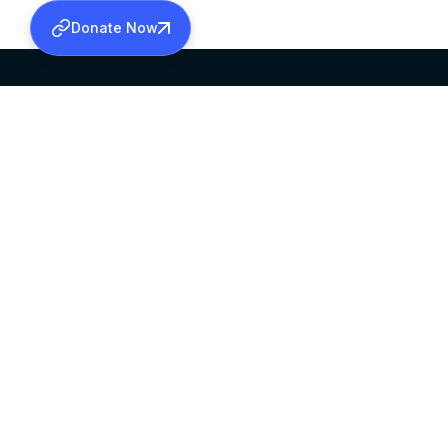
Donate Now
SABHA OFFICE
OFFICE HOURS
HEAD QUARTERS
10:00 AM TO 5:
MAR THOMA CHURCH,
EXCEPTS 4TH S
THIRUVALLA,
KERALAM, INDIA 689101
©2026 MALANKARA MAR THOMA SYRIAN C
ALL RIGHTS RESERVED.