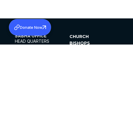
Donate Now
SABHA OFFICE
CHURCH
HEAD QUARTERS
BISHOPS
MAR THOMA CHURCH,
CLERGY
THIRUVALLA,
PARISHES
KERALAM, INDIA 689101
OFFICE HOURS
DIOCESES
10:00 AM TO 5:00 PM
ORGANISATIONS
EXCEPTS 4TH
INSTITUTIONS
SATURDAY
PUBLICATIONS
FCRA
PRIVACY POLICY
CONTACT US