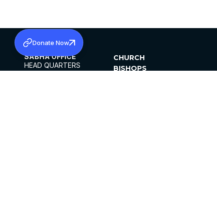
Donate Now
SABHA OFFICE
CHURCH
HEAD QUARTERS
BISHOPS
MAR THOMA CHURCH,
CLERGY
THIRUVALLA,
PARISHES
KERALAM, INDIA 689101
OFFICE HOURS
DIOCESES
10:00 AM TO 5:00 PM
ORGANISATIONS
EXCEPTS 4TH
INSTITUTIONS
SATURDAY
PUBLICATIONS
FCRA
PRIVACY POLICY
CONTACT US
©2026 MALANKARA MAR THOMA SYRIAN