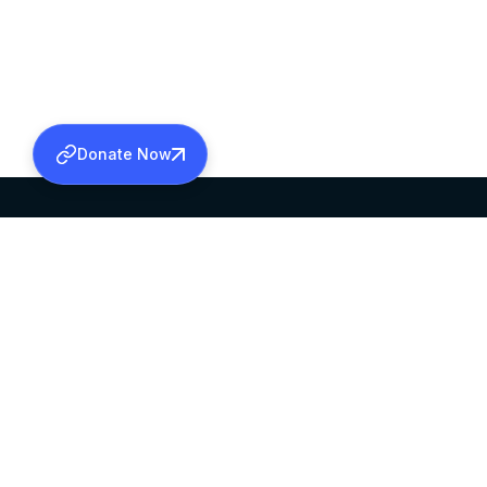
Donate Now
SABHA OFFICE
OFFICE HOURS
HEAD QUARTERS
10:00 AM TO 5:
MAR THOMA CHURCH,
EXCEPTS 4TH S
THIRUVALLA,
KERALAM, INDIA 689101