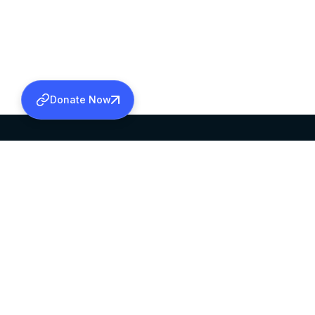
Donate Now
SABHA OFFICE
OFFICE HOURS
HEAD QUARTERS
10:00 AM TO 5:
MAR THOMA CHURCH,
EXCEPTS 4TH S
THIRUVALLA,
KERALAM, INDIA 689101