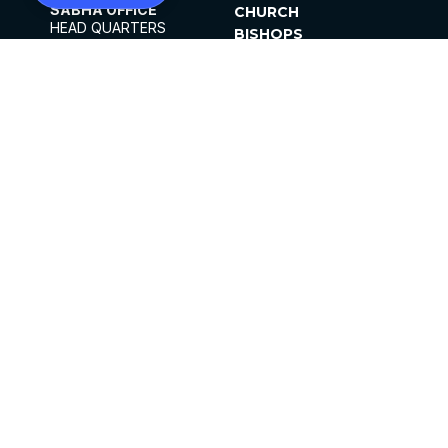
SABHA OFFICE
CHURCH
HEAD QUARTERS
BISHOPS
MAR THOMA CHURCH,
CLERGY
THIRUVALLA,
PARISHES
KERALAM, INDIA 689101
OFFICE HOURS
DIOCESES
10:00 AM TO 5:00 PM
ORGANISATIONS
EXCEPTS 4TH
INSTITUTIONS
SATURDAY
PUBLICATIONS
FCRA
PRIVACY POLICY
CONTACT US
©2026 MALANKARA MAR THOMA SYRIAN
CHURCH
ALL RIGHTS RESERVED.
FACEBOOK
INSTAGRAM