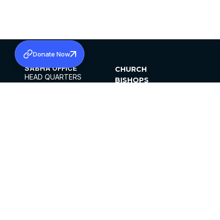
Donate Now
SABHA OFFICE
CHURCH
HEAD QUARTERS
BISHOPS
MAR THOMA CHURCH,
CLERGY
THIRUVALLA,
PARISHES
KERALAM, INDIA 689101
OFFICE HOURS
DIOCESES
10:00 AM TO 5:00 PM
ORGANISATIONS
EXCEPTS 4TH
INSTITUTIONS
SATURDAY
PUBLICATIONS
FCRA
PRIVACY POLICY
CONTACT US