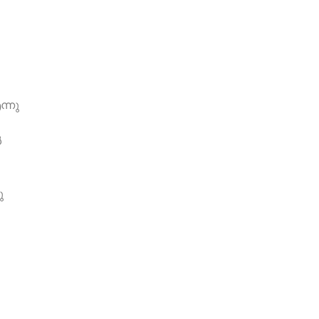
ന്നു
‍
ു