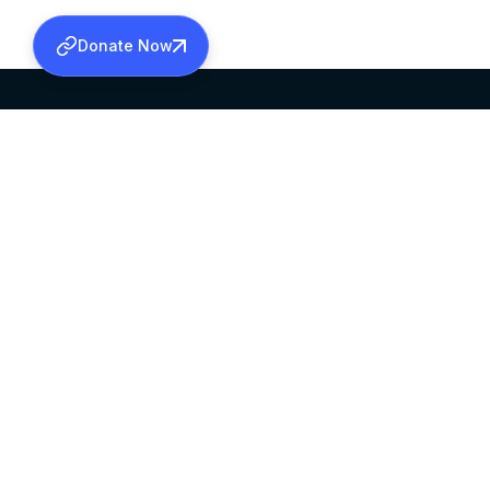
Donate Now
SABHA OFFICE
OFFICE HOURS
HEAD QUARTERS
10:00 AM TO 5:
MAR THOMA CHURCH,
EXCEPTS 4TH S
THIRUVALLA,
KERALAM, INDIA 689101
©2026 MALANKARA MAR THOMA SYRIAN C
ALL RIGHTS RESERVED.