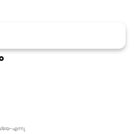
ം
്ധ്യേ-എന്നു