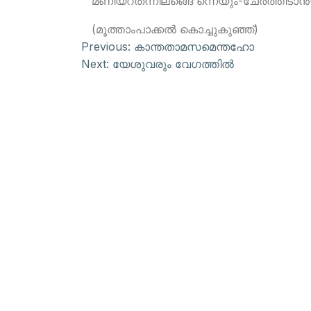
മണിയറതന്നിലങ്ങെ ന്നെയും-ചേര്‍ത്തിടാന്
(മൂത്താംപാക്കല്‍ കൊച്ചുകുഞ്ഞ്)
Previous:
കാന്തതാമസമെന്തഹോ
Next:
യേശുവരും വേഗത്തില്‍