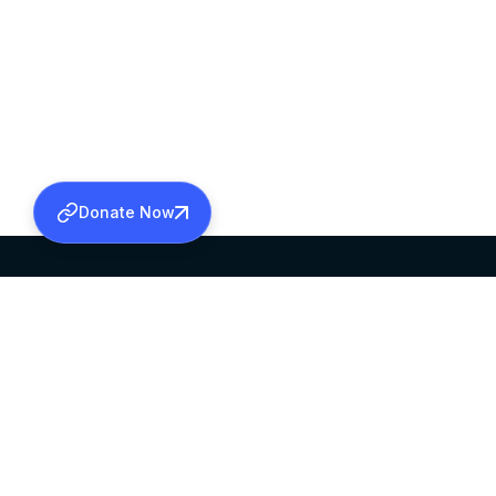
Donate Now
SABHA OFFICE
OFFICE HOURS
HEAD QUARTERS
10:00 AM TO 5:
MAR THOMA CHURCH,
EXCEPTS 4TH S
THIRUVALLA,
KERALAM, INDIA 689101