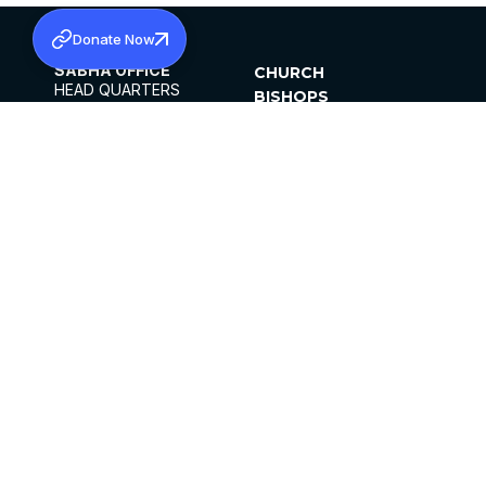
Donate Now
SABHA OFFICE
CHURCH
HEAD QUARTERS
BISHOPS
MAR THOMA CHURCH,
CLERGY
THIRUVALLA,
PARISHES
KERALAM, INDIA 689101
OFFICE HOURS
DIOCESES
10:00 AM TO 5:00 PM
ORGANISATIONS
EXCEPTS 4TH
INSTITUTIONS
SATURDAY
PUBLICATIONS
FCRA
PRIVACY POLICY
CONTACT US
©2026 MALANKARA MAR THOMA SYRIAN
CHURCH
ALL RIGHTS RESERVED.