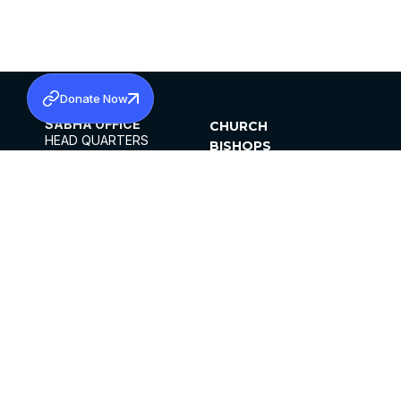
Donate Now
SABHA OFFICE
CHURCH
HEAD QUARTERS
BISHOPS
MAR THOMA CHURCH,
CLERGY
THIRUVALLA,
PARISHES
KERALAM, INDIA 689101
OFFICE HOURS
DIOCESES
10:00 AM TO 5:00 PM
ORGANISATIONS
EXCEPTS 4TH
INSTITUTIONS
SATURDAY
PUBLICATIONS
FCRA
PRIVACY POLICY
CONTACT US