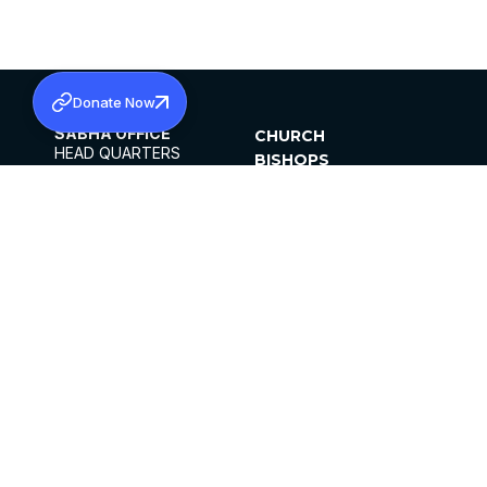
Donate Now
SABHA OFFICE
CHURCH
HEAD QUARTERS
BISHOPS
MAR THOMA CHURCH,
CLERGY
THIRUVALLA,
PARISHES
KERALAM, INDIA 689101
OFFICE HOURS
DIOCESES
10:00 AM TO 5:00 PM
ORGANISATIONS
EXCEPTS 4TH
INSTITUTIONS
SATURDAY
PUBLICATIONS
FCRA
PRIVACY POLICY
CONTACT US