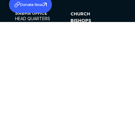
Donate Now
SABHA OFFICE
CHURCH
HEAD QUARTERS
BISHOPS
MAR THOMA CHURCH,
CLERGY
THIRUVALLA,
PARISHES
KERALAM, INDIA 689101
OFFICE HOURS
DIOCESES
10:00 AM TO 5:00 PM
ORGANISATIONS
EXCEPTS 4TH
INSTITUTIONS
SATURDAY
PUBLICATIONS
FCRA
PRIVACY POLICY
CONTACT US
©2026 MALANKARA MAR THOMA SYRIAN
CHURCH
ALL RIGHTS RESERVED.
FACEBOOK