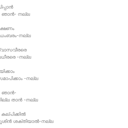
്പാന്‍
ും ഞാന്‍- നല്ല
 ലക്ഷണം
ാഡംബരം-നല്ല
ശ്വാസവീരരെ
ധീരരെ -നല്ല
യിക്കാം
 സമാപിക്കാം -നല്ല
 ഞാന്‍-
ില്ല താന്‍ -നല്ല
കല്പിക്കില്‍
ശിന്‍ ശക്തിയാല്‍-നല്ല