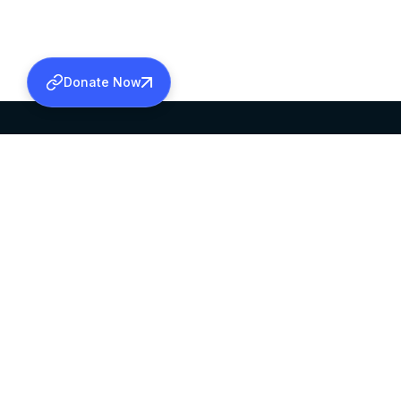
Donate Now
SABHA OFFICE
OFFICE HOURS
HEAD QUARTERS
10:00 AM TO 5:
MAR THOMA CHURCH,
EXCEPTS 4TH S
THIRUVALLA,
KERALAM, INDIA 689101