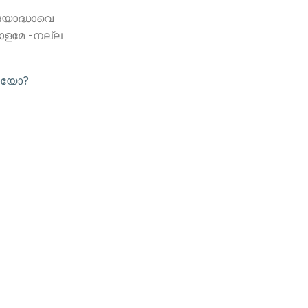
 യോദ്ധാവെ
തോളമേ -നല്ല
പോയോ?