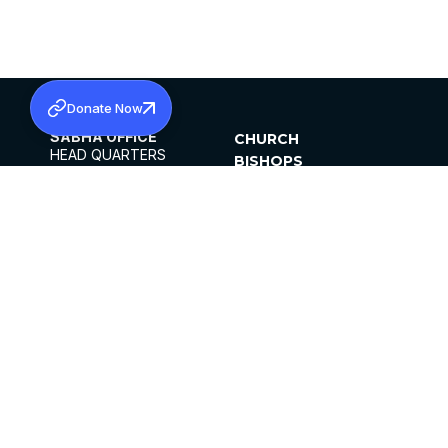
Donate Now
SABHA OFFICE
CHURCH
HEAD QUARTERS
BISHOPS
MAR THOMA CHURCH,
CLERGY
THIRUVALLA,
PARISHES
KERALAM, INDIA 689101
OFFICE HOURS
DIOCESES
10:00 AM TO 5:00 PM
ORGANISATIONS
EXCEPTS 4TH
INSTITUTIONS
SATURDAY
PUBLICATIONS
FCRA
PRIVACY POLICY
CONTACT US