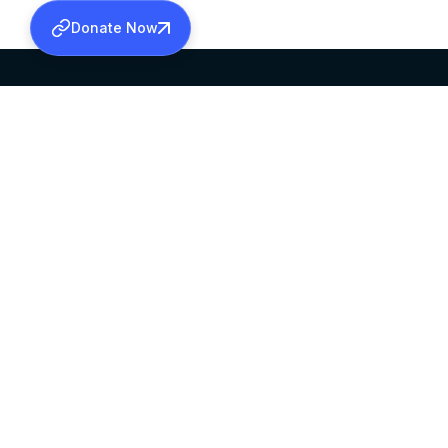
Donate Now
SABHA OFFICE
OFFICE HOURS
HEAD QUARTERS
10:00 AM TO 5:
MAR THOMA CHURCH,
EXCEPTS 4TH S
THIRUVALLA,
KERALAM, INDIA 689101
©2026 MALANKARA MAR THOMA SYRIAN C
ALL RIGHTS RESERVED.