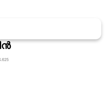
്‍
S.625