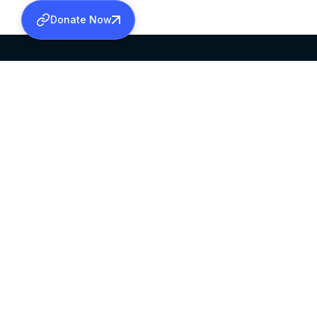
Donate Now
SABHA OFFICE
OFFICE HOURS
HEAD QUARTERS
10:00 AM TO 5:
MAR THOMA CHURCH,
EXCEPTS 4TH S
THIRUVALLA,
KERALAM, INDIA 689101
©2026 MALANKARA MAR THOMA SYRIAN C
ALL RIGHTS RESERVED.