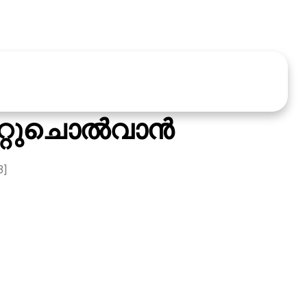
റുചൊല്‍വാന്‍
3]