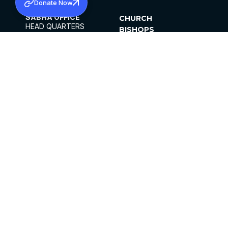
Donate Now
SABHA OFFICE
CHURCH
HEAD QUARTERS
BISHOPS
MAR THOMA CHURCH,
CLERGY
THIRUVALLA,
PARISHES
KERALAM, INDIA 689101
OFFICE HOURS
DIOCESES
10:00 AM TO 5:00 PM
ORGANISATIONS
EXCEPTS 4TH
INSTITUTIONS
SATURDAY
PUBLICATIONS
FCRA
PRIVACY POLICY
CONTACT US
©2026 MALANKARA MAR THOMA SYRIAN
CHURCH
ALL RIGHTS RESERVED.
FACEBOOK