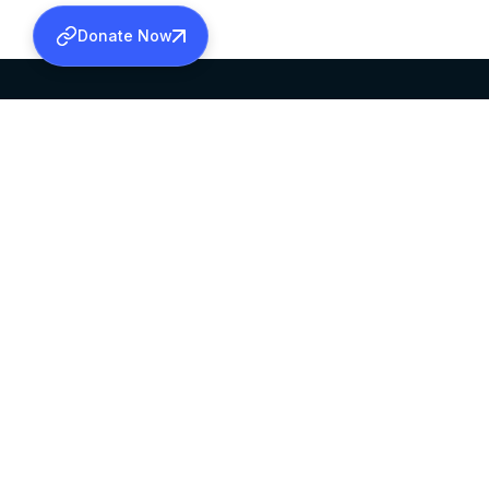
Donate Now
SABHA OFFICE
OFFICE HOURS
HEAD QUARTERS
10:00 AM TO 5:
MAR THOMA CHURCH,
EXCEPTS 4TH S
THIRUVALLA,
KERALAM, INDIA 689101
©2026 MALANKARA MAR THOMA SYRIAN C
ALL RIGHTS RESERVED.