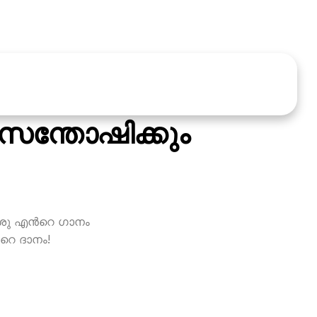
 സന്തോഷിക്കും
േശു എന്‍റെ ഗാനം
റെ ദാനം!