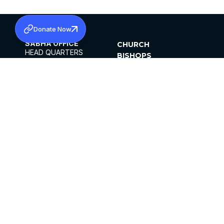
Donate Now
SABHA OFFICE
CHURCH
HEAD QUARTERS
BISHOPS
MAR THOMA CHURCH,
CLERGY
THIRUVALLA,
PARISHES
KERALAM, INDIA 689101
OFFICE HOURS
DIOCESES
10:00 AM TO 5:00 PM
ORGANISATIONS
EXCEPTS 4TH
INSTITUTIONS
SATURDAY
PUBLICATIONS
FCRA
PRIVACY POLICY
CONTACT US
©2026 MALANKARA MAR THOMA SYRIAN
CHURCH