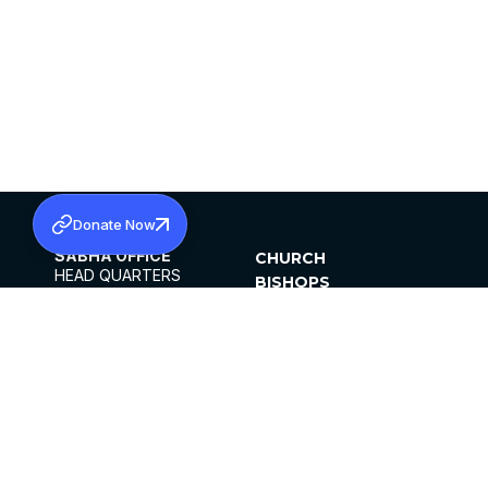
Donate Now
SABHA OFFICE
CHURCH
HEAD QUARTERS
BISHOPS
MAR THOMA CHURCH,
CLERGY
THIRUVALLA,
PARISHES
KERALAM, INDIA 689101
OFFICE HOURS
DIOCESES
10:00 AM TO 5:00 PM
ORGANISATIONS
EXCEPTS 4TH
INSTITUTIONS
SATURDAY
PUBLICATIONS
FCRA
PRIVACY POLICY