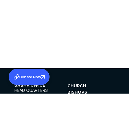
Donate Now
SABHA OFFICE
CHURCH
HEAD QUARTERS
BISHOPS
MAR THOMA CHURCH,
CLERGY
THIRUVALLA,
PARISHES
KERALAM, INDIA 689101
OFFICE HOURS
DIOCESES
10:00 AM TO 5:00 PM
ORGANISATIONS
EXCEPTS 4TH
INSTITUTIONS
SATURDAY