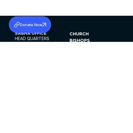
Donate Now
SABHA OFFICE
CHURCH
HEAD QUARTERS
BISHOPS
MAR THOMA CHURCH,
CLERGY
THIRUVALLA,
PARISHES
KERALAM, INDIA 689101
OFFICE HOURS
DIOCESES
10:00 AM TO 5:00 PM
ORGANISATIONS
EXCEPTS 4TH
INSTITUTIONS
SATURDAY
PUBLICATIONS
FCRA
PRIVACY POLICY
CONTACT US
©2026 MALANKARA MAR THOMA SYRIAN