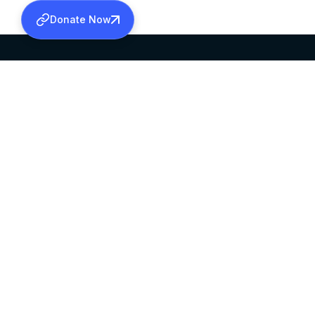
Donate Now
SABHA OFFICE
OFFICE HOURS
HEAD QUARTERS
10:00 AM TO 5:
MAR THOMA CHURCH,
EXCEPTS 4TH S
THIRUVALLA,
KERALAM, INDIA 689101
©2026 MALANKARA MAR THOMA SYRIAN C
ALL RIGHTS RESERVED.