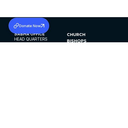
Donate Now
SABHA OFFICE
CHURCH
HEAD QUARTERS
BISHOPS
MAR THOMA CHURCH,
CLERGY
THIRUVALLA,
PARISHES
KERALAM, INDIA 689101
OFFICE HOURS
DIOCESES
10:00 AM TO 5:00 PM
ORGANISATIONS
EXCEPTS 4TH
INSTITUTIONS
SATURDAY
PUBLICATIONS
FCRA
PRIVACY POLICY
CONTACT US
©2026 MALANKARA MAR THOMA SYRIAN