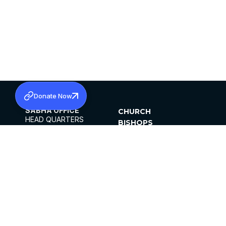
Donate Now
SABHA OFFICE
CHURCH
HEAD QUARTERS
BISHOPS
MAR THOMA CHURCH,
CLERGY
THIRUVALLA,
PARISHES
KERALAM, INDIA 689101
OFFICE HOURS
DIOCESES
10:00 AM TO 5:00 PM
ORGANISATIONS
EXCEPT 4TH
INSTITUTIONS
SATURDAY
PUBLICATIONS
FCRA
PRIVACY POLICY
CONTACT US