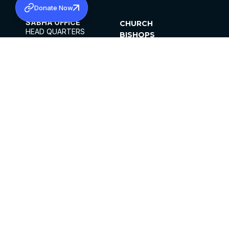
Donate Now
SABHA OFFICE
CHURCH
HEAD QUARTERS
BISHOPS
MAR THOMA CHURCH,
CLERGY
THIRUVALLA,
PARISHES
KERALAM, INDIA 689101
OFFICE HOURS
DIOCESES
10:00 AM TO 5:00 PM
ORGANISATIONS
EXCEPTS 4TH
INSTITUTIONS
SATURDAY
PUBLICATIONS
FCRA
PRIVACY POLICY
CONTACT US
©2026 MALANKARA MAR THOMA SYRIAN
CHURCH
ALL RIGHTS RESERVED.
FACEBOOK