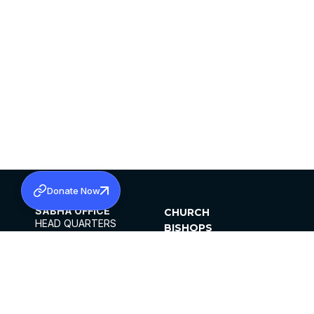
Donate Now
SABHA OFFICE
CHURCH
HEAD QUARTERS
BISHOPS
MAR THOMA CHURCH,
CLERGY
THIRUVALLA,
PARISHES
KERALAM, INDIA 689101
OFFICE HOURS
DIOCESES
10:00 AM TO 5:00 PM
ORGANISATIONS
EXCEPTS 4TH
INSTITUTIONS
SATURDAY