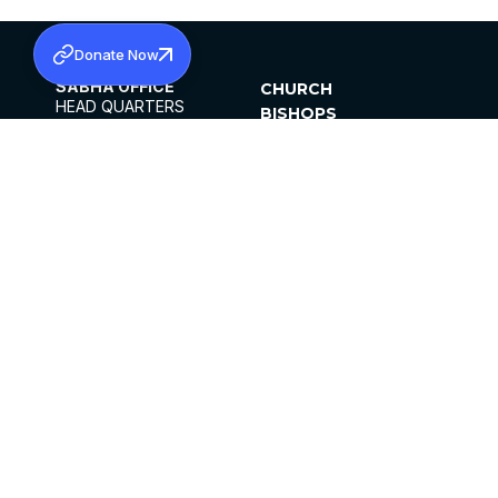
Donate Now
SABHA OFFICE
CHURCH
HEAD QUARTERS
BISHOPS
MAR THOMA CHURCH,
CLERGY
THIRUVALLA,
PARISHES
KERALAM, INDIA 689101
OFFICE HOURS
DIOCESES
10:00 AM TO 5:00 PM
ORGANISATIONS
EXCEPTS 4TH
INSTITUTIONS
SATURDAY
PUBLICATIONS
FCRA
PRIVACY POLICY
CONTACT US
©2026 MALANKARA MAR THOMA SYRIAN
CHURCH
ALL RIGHTS RESERVED.