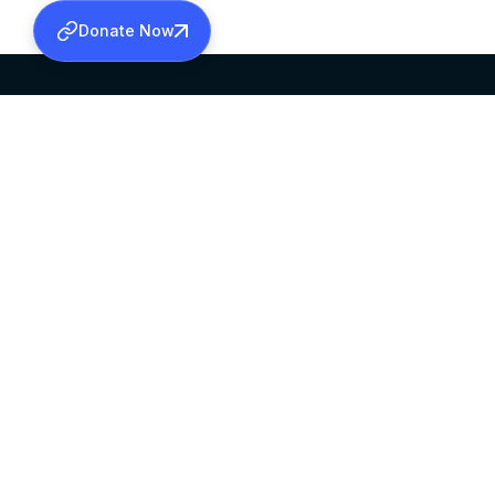
Donate Now
SABHA OFFICE
OFFICE HOURS
HEAD QUARTERS
10:00 AM TO 5:
MAR THOMA CHURCH,
EXCEPTS 4TH S
THIRUVALLA,
KERALAM, INDIA 689101
©2026 MALANKARA MAR THOMA SYRIAN C
ALL RIGHTS RESERVED.