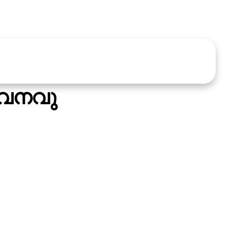
ഭവനവു