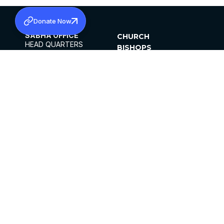
Donate Now
SABHA OFFICE
CHURCH
HEAD QUARTERS
BISHOPS
MAR THOMA CHURCH,
CLERGY
THIRUVALLA,
PARISHES
KERALAM, INDIA 689101
OFFICE HOURS
DIOCESES
10:00 AM TO 5:00 PM
ORGANISATIONS
EXCEPTS 4TH
INSTITUTIONS
SATURDAY
PUBLICATIONS
FCRA
PRIVACY POLICY
CONTACT US
©2026 MALANKARA MAR THOMA SYRIAN
CHURCH
ALL RIGHTS RESERVED.